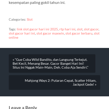
kesempatan paling gokil tahun ini.
Categories:
Slot
Tags:
link slot gacor hari ini 2025
,
rtp hari ini
,
slot
,
slot gacor
,
slot gacor hari ini
,
slot gacor maxwin
,
slot gacor terbaru
,
slot
online
« “Gue Coba Wild Bandito, dan Langsung Terkejut.
Bet Kecil, Menang Besar. Gacor Banget Hari Ini!
Situs Ini Nggak Main-Main, Deh. Coba Aja Sendiri.”
Mahjong Ways 2: Putaran Cepat, Scatter Hitam,
Jackpot Gede! »
Leave a Reply