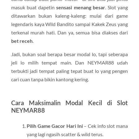
masuk buat dapetin
sensasi menang besar
. Slot yang
ditawarkan bukan kaleng-kaleng: mulai dari game
legendaris kaya Wild Bandito sampai Kakek Zeus yang
terkenal murah hati. Dan ya, semua bisa diakses dari
bet receh
.
Jadi, bukan soal berapa besar modal lo, tapi seberapa
jeli lo milih tempat main. Dan NEYMAR88 udah
terbukti jadi tempat paling tepat buat lo yang pengen
cari cuan tanpa bikin kantong kering.
Cara Maksimalin Modal Kecil di Slot
NEYMAR88
Pilih Game Gacor Hari Ini
– Cek info slot mana
yang lagi ngasih scatter & wild terus.