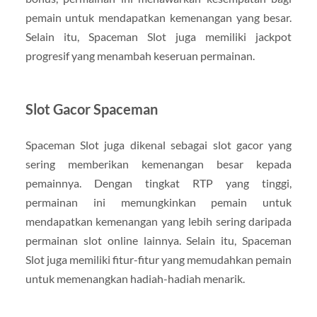
pemain untuk mendapatkan kemenangan yang besar.
Selain itu, Spaceman Slot juga memiliki jackpot
progresif yang menambah keseruan permainan.
Slot Gacor Spaceman
Spaceman Slot juga dikenal sebagai slot gacor yang
sering memberikan kemenangan besar kepada
pemainnya. Dengan tingkat RTP yang tinggi,
permainan ini memungkinkan pemain untuk
mendapatkan kemenangan yang lebih sering daripada
permainan slot online lainnya. Selain itu, Spaceman
Slot juga memiliki fitur-fitur yang memudahkan pemain
untuk memenangkan hadiah-hadiah menarik.