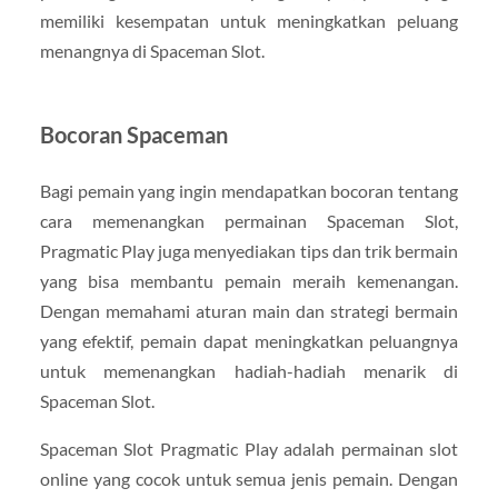
memiliki kesempatan untuk meningkatkan peluang
menangnya di Spaceman Slot.
Bocoran Spaceman
Bagi pemain yang ingin mendapatkan bocoran tentang
cara memenangkan permainan Spaceman Slot,
Pragmatic Play juga menyediakan tips dan trik bermain
yang bisa membantu pemain meraih kemenangan.
Dengan memahami aturan main dan strategi bermain
yang efektif, pemain dapat meningkatkan peluangnya
untuk memenangkan hadiah-hadiah menarik di
Spaceman Slot.
Spaceman Slot Pragmatic Play adalah permainan slot
online yang cocok untuk semua jenis pemain. Dengan