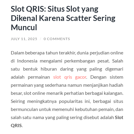
Slot QRIS: Situs Slot yang
Dikenal Karena Scatter Sering
Muncul
JULY 11, 2025
/
0 COMMENTS
Dalam beberapa tahun terakhir, dunia perjudian online
di Indonesia mengalami perkembangan pesat. Salah
satu bentuk hiburan daring yang paling digemari
adalah permainan
slot qris gacor
. Dengan sistem
permainan yang sederhana namun menjanjikan hadiah
besar, slot online menarik perhatian berbagai kalangan.
Seiring meningkatnya popularitas ini, berbagai situs
bermunculan untuk memenuhi kebutuhan pemain, dan
salah satu nama yang paling sering disebut adalah
Slot
QRIS
.