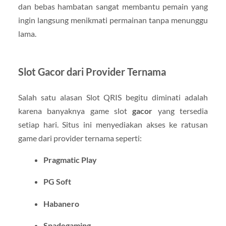
dan bebas hambatan sangat membantu pemain yang
ingin langsung menikmati permainan tanpa menunggu
lama.
Slot Gacor dari Provider Ternama
Salah satu alasan Slot QRIS begitu diminati adalah
karena banyaknya game slot
gacor
yang tersedia
setiap hari. Situs ini menyediakan akses ke ratusan
game dari provider ternama seperti:
Pragmatic Play
PG Soft
Habanero
Spadegaming