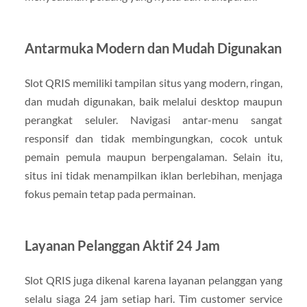
Antarmuka Modern dan Mudah Digunakan
Slot QRIS memiliki tampilan situs yang modern, ringan,
dan mudah digunakan, baik melalui desktop maupun
perangkat seluler. Navigasi antar-menu sangat
responsif dan tidak membingungkan, cocok untuk
pemain pemula maupun berpengalaman. Selain itu,
situs ini tidak menampilkan iklan berlebihan, menjaga
fokus pemain tetap pada permainan.
Layanan Pelanggan Aktif 24 Jam
Slot QRIS juga dikenal karena layanan pelanggan yang
selalu siaga 24 jam setiap hari. Tim customer service