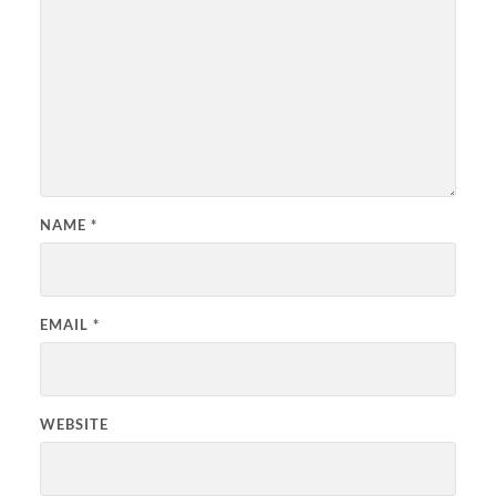
NAME
*
EMAIL
*
WEBSITE