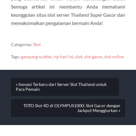
Semoga artikel ini membantu Anda memahami
keunggulan situs slot server Thailand Super Gacor dan
memaksimalkan pengalaman bermain Anda!
Categories:
Slot
Tags:
gampang scatter
,
rtp hari ini
,
slot
,
slot gacor
,
slot online
« Inovasi Terbaru dari Server Slot Thailand untuk
Para Pemain
TOTO Slot 4D di OLYMPUS1000: Slot Gacor dengan
Jackpot Menggiurkan »