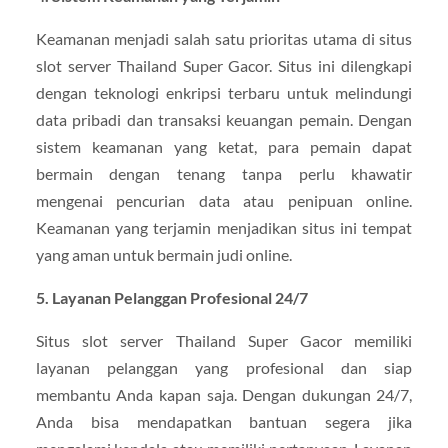
Keamanan menjadi salah satu prioritas utama di situs
slot server Thailand Super Gacor. Situs ini dilengkapi
dengan teknologi enkripsi terbaru untuk melindungi
data pribadi dan transaksi keuangan pemain. Dengan
sistem keamanan yang ketat, para pemain dapat
bermain dengan tenang tanpa perlu khawatir
mengenai pencurian data atau penipuan online.
Keamanan yang terjamin menjadikan situs ini tempat
yang aman untuk bermain judi online.
5. Layanan Pelanggan Profesional 24/7
Situs slot server Thailand Super Gacor memiliki
layanan pelanggan yang profesional dan siap
membantu Anda kapan saja. Dengan dukungan 24/7,
Anda bisa mendapatkan bantuan segera jika