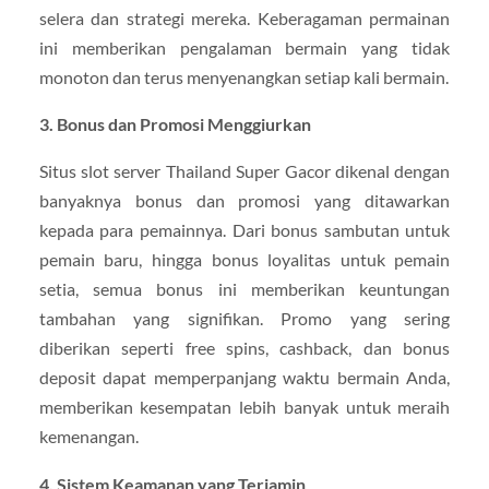
selera dan strategi mereka. Keberagaman permainan
ini memberikan pengalaman bermain yang tidak
monoton dan terus menyenangkan setiap kali bermain.
3. Bonus dan Promosi Menggiurkan
Situs slot server Thailand Super Gacor dikenal dengan
banyaknya bonus dan promosi yang ditawarkan
kepada para pemainnya. Dari bonus sambutan untuk
pemain baru, hingga bonus loyalitas untuk pemain
setia, semua bonus ini memberikan keuntungan
tambahan yang signifikan. Promo yang sering
diberikan seperti free spins, cashback, dan bonus
deposit dapat memperpanjang waktu bermain Anda,
memberikan kesempatan lebih banyak untuk meraih
kemenangan.
4. Sistem Keamanan yang Terjamin