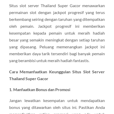
Situs slot server Thailand Super Gacor menawarkan
permainan slot dengan jackpot progresif yang terus
berkembang seiring dengan taruhan yang ditempatkan
oleh pemain. Jackpot progresif ini memberikan
kesempatan kepada pemain untuk meraih hadiah
besar yang semakin meningkat dengan setiap taruhan
yang dipasang. Peluang memenangkan jackpot ini
memberikan daya tarik tersendiri bagi banyak pemain
yang berambisi untuk meraih hadiah fantastis.
Cara Memanfaatkan Keunggulan Situs Slot Server
Thailand Super Gacor
1. Manfaatkan Bonus dan Promosi
Jangan lewatkan kesempatan untuk mendapatkan
bonus yang ditawarkan oleh situs ini. Pastikan Anda