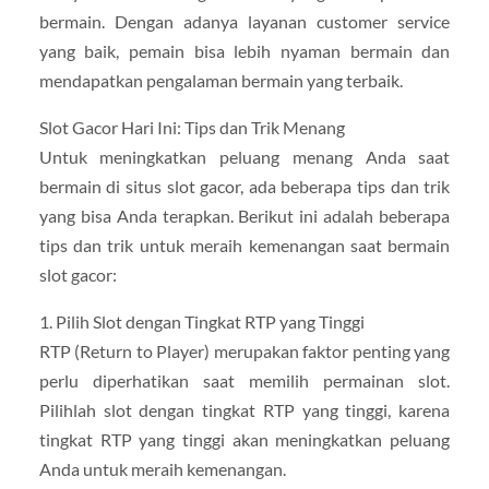
bermain. Dengan adanya layanan customer service
yang baik, pemain bisa lebih nyaman bermain dan
mendapatkan pengalaman bermain yang terbaik.
Slot Gacor Hari Ini: Tips dan Trik Menang
Untuk meningkatkan peluang menang Anda saat
bermain di situs slot gacor, ada beberapa tips dan trik
yang bisa Anda terapkan. Berikut ini adalah beberapa
tips dan trik untuk meraih kemenangan saat bermain
slot gacor:
1. Pilih Slot dengan Tingkat RTP yang Tinggi
RTP (Return to Player) merupakan faktor penting yang
perlu diperhatikan saat memilih permainan slot.
Pilihlah slot dengan tingkat RTP yang tinggi, karena
tingkat RTP yang tinggi akan meningkatkan peluang
Anda untuk meraih kemenangan.