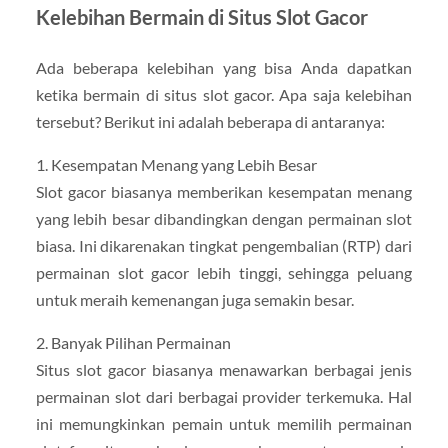
Kelebihan Bermain di Situs Slot Gacor
Ada beberapa kelebihan yang bisa Anda dapatkan
ketika bermain di situs slot gacor. Apa saja kelebihan
tersebut? Berikut ini adalah beberapa di antaranya:
1. Kesempatan Menang yang Lebih Besar
Slot gacor biasanya memberikan kesempatan menang
yang lebih besar dibandingkan dengan permainan slot
biasa. Ini dikarenakan tingkat pengembalian (RTP) dari
permainan slot gacor lebih tinggi, sehingga peluang
untuk meraih kemenangan juga semakin besar.
2. Banyak Pilihan Permainan
Situs slot gacor biasanya menawarkan berbagai jenis
permainan slot dari berbagai provider terkemuka. Hal
ini memungkinkan pemain untuk memilih permainan