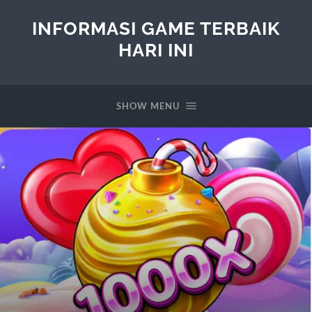
INFORMASI GAME TERBAIK
HARI INI
SHOW MENU