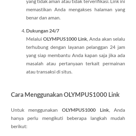
yang tidak aman atau tidak terverifikasi. Link ini
memastikan Anda mengakses halaman yang
benar dan aman.
Dukungan 24/7
Melalui
OLYMPUS1000 Link
, Anda akan selalu
terhubung dengan layanan pelanggan 24 jam
yang siap membantu Anda kapan saja jika ada
masalah atau pertanyaan terkait permainan
atau transaksi di situs.
Cara Menggunakan OLYMPUS1000 Link
Untuk menggunakan
OLYMPUS1000 Link
, Anda
hanya perlu mengikuti beberapa langkah mudah
berikut: