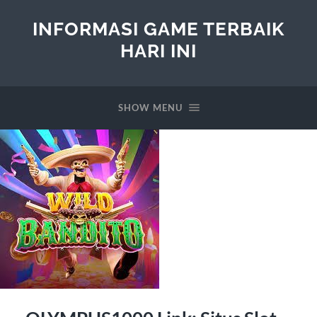
INFORMASI GAME TERBAIK
HARI INI
SHOW MENU