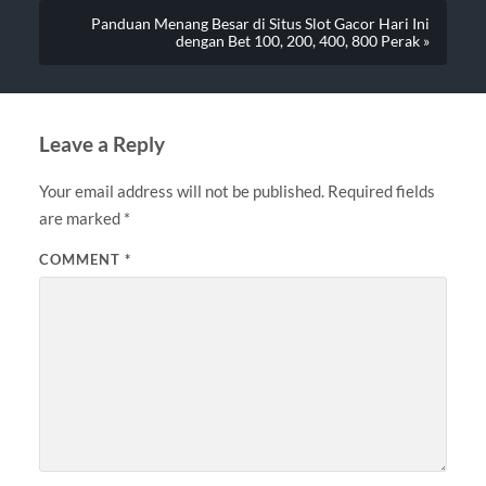
Panduan Menang Besar di Situs Slot Gacor Hari Ini
dengan Bet 100, 200, 400, 800 Perak »
Leave a Reply
Your email address will not be published.
Required fields
are marked
*
COMMENT
*