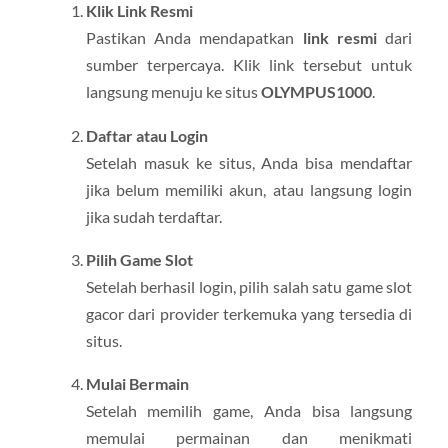
Klik Link Resmi
Pastikan Anda mendapatkan
link resmi
dari
sumber terpercaya. Klik link tersebut untuk
langsung menuju ke situs
OLYMPUS1000
.
Daftar atau Login
Setelah masuk ke situs, Anda bisa mendaftar
jika belum memiliki akun, atau langsung login
jika sudah terdaftar.
Pilih Game Slot
Setelah berhasil login, pilih salah satu game slot
gacor dari provider terkemuka yang tersedia di
situs.
Mulai Bermain
Setelah memilih game, Anda bisa langsung
memulai permainan dan menikmati