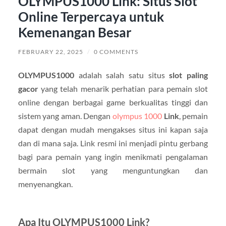
OLYMPUS1000 Link: Situs Slot
Online Terpercaya untuk
Kemenangan Besar
FEBRUARY 22, 2025
/
0 COMMENTS
OLYMPUS1000
adalah salah satu situs
slot paling
gacor
yang telah menarik perhatian para pemain slot
online dengan berbagai game berkualitas tinggi dan
sistem yang aman. Dengan
olympus 1000
Link
, pemain
dapat dengan mudah mengakses situs ini kapan saja
dan di mana saja. Link resmi ini menjadi pintu gerbang
bagi para pemain yang ingin menikmati pengalaman
bermain slot yang menguntungkan dan
menyenangkan.
Apa Itu OLYMPUS1000 Link?