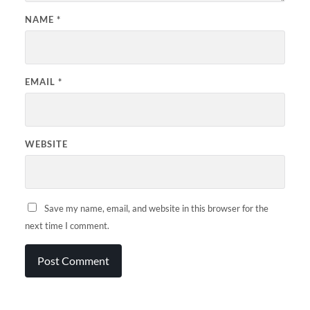
NAME
*
EMAIL
*
WEBSITE
Save my name, email, and website in this browser for the
next time I comment.