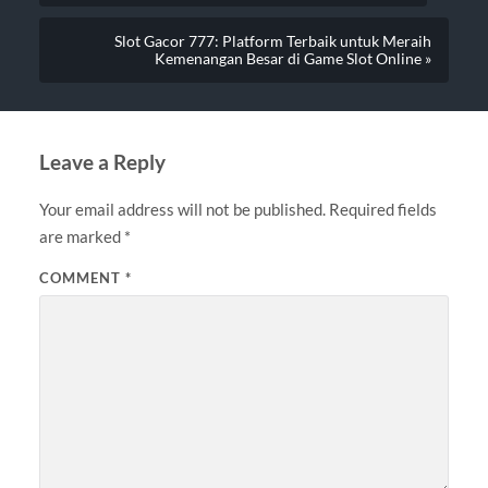
Slot Gacor 777: Platform Terbaik untuk Meraih
Kemenangan Besar di Game Slot Online »
Leave a Reply
Your email address will not be published.
Required fields
are marked
*
COMMENT
*