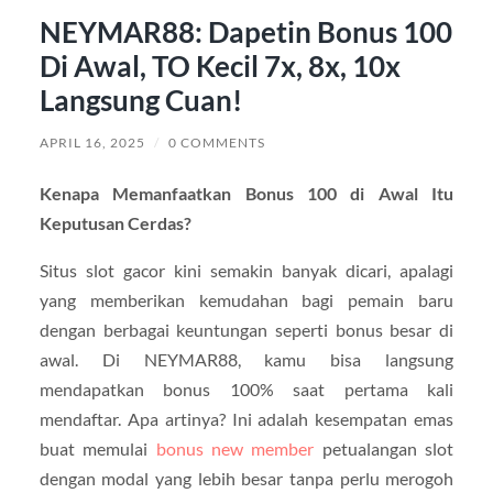
NEYMAR88: Dapetin Bonus 100
Di Awal, TO Kecil 7x, 8x, 10x
Langsung Cuan!
APRIL 16, 2025
/
0 COMMENTS
Kenapa Memanfaatkan Bonus 100 di Awal Itu
Keputusan Cerdas?
Situs slot gacor kini semakin banyak dicari, apalagi
yang memberikan kemudahan bagi pemain baru
dengan berbagai keuntungan seperti bonus besar di
awal. Di NEYMAR88, kamu bisa langsung
mendapatkan bonus 100% saat pertama kali
mendaftar. Apa artinya? Ini adalah kesempatan emas
buat memulai
bonus new member
petualangan slot
dengan modal yang lebih besar tanpa perlu merogoh