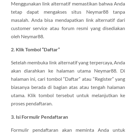
Menggunakan link alternatif memastikan bahwa Anda
tetap dapat mengakses situs Neymar88 tanpa
masalah. Anda bisa mendapatkan link alternatif dari
customer service atau forum resmi yang disediakan
oleh Neymar88.
2. Klik Tombol “Daftar”
Setelah membuka link alternatif yang terpercaya, Anda
akan diarahkan ke halaman utama Neymar88. Di
halaman ini, cari tombol “Daftar” atau “Register” yang
biasanya berada di bagian atas atau tengah halaman
utama. Klik tombol tersebut untuk melanjutkan ke
proses pendaftaran.
3. Isi Formulir Pendaftaran
Formulir pendaftaran akan meminta Anda untuk