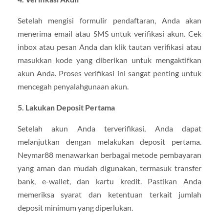
Setelah mengisi formulir pendaftaran, Anda akan
menerima email atau SMS untuk verifikasi akun. Cek
inbox atau pesan Anda dan klik tautan verifikasi atau
masukkan kode yang diberikan untuk mengaktifkan
akun Anda. Proses verifikasi ini sangat penting untuk
mencegah penyalahgunaan akun.
5. Lakukan Deposit Pertama
Setelah akun Anda terverifikasi, Anda dapat
melanjutkan dengan melakukan deposit pertama.
Neymar88 menawarkan berbagai metode pembayaran
yang aman dan mudah digunakan, termasuk transfer
bank, e-wallet, dan kartu kredit. Pastikan Anda
memeriksa syarat dan ketentuan terkait jumlah
deposit minimum yang diperlukan.