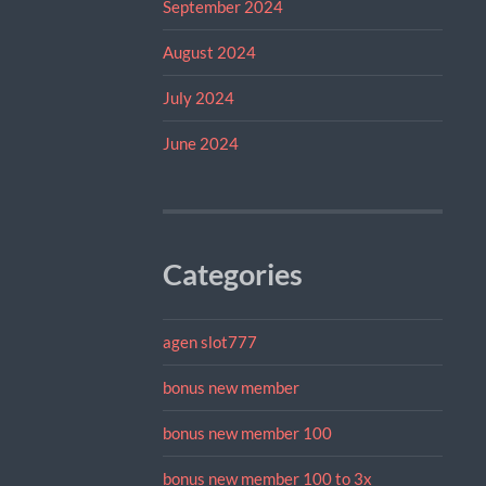
September 2024
August 2024
July 2024
June 2024
Categories
agen slot777
bonus new member
bonus new member 100
bonus new member 100 to 3x