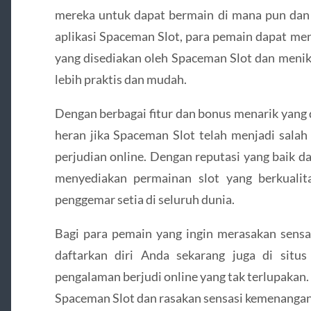
mereka untuk dapat bermain di mana pun dan
aplikasi Spaceman Slot, para pemain dapat men
yang disediakan oleh Spaceman Slot dan menik
lebih praktis dan mudah.
Dengan berbagai fitur dan bonus menarik yang 
heran jika Spaceman Slot telah menjadi salah 
perjudian online. Dengan reputasi yang baik 
menyediakan permainan slot yang berkualit
penggemar setia di seluruh dunia.
Bagi para pemain yang ingin merasakan sensa
daftarkan diri Anda sekarang juga di situ
pengalaman berjudi online yang tak terlupakan.
Spaceman Slot dan rasakan sensasi kemenangan 