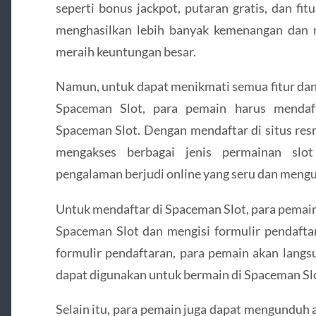
seperti bonus jackpot, putaran gratis, dan fi
menghasilkan lebih banyak kemenangan dan
meraih keuntungan besar.
Namun, untuk dapat menikmati semua fitur dan
Spaceman Slot, para pemain harus mendaft
Spaceman Slot. Dengan mendaftar di situs res
mengakses berbagai jenis permainan slo
pengalaman berjudi online yang seru dan meng
Untuk mendaftar di Spaceman Slot, para pemain
Spaceman Slot dan mengisi formulir pendaftar
formulir pendaftaran, para pemain akan lang
dapat digunakan untuk bermain di Spaceman Sl
Selain itu, para pemain juga dapat mengunduh 