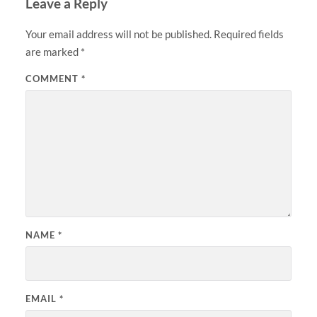
Leave a Reply
Your email address will not be published.
Required fields
are marked
*
COMMENT
*
NAME
*
EMAIL
*