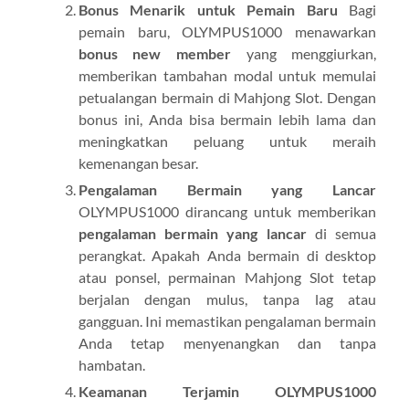
Bonus Menarik untuk Pemain Baru
Bagi
pemain baru, OLYMPUS1000 menawarkan
bonus new member
yang menggiurkan,
memberikan tambahan modal untuk memulai
petualangan bermain di Mahjong Slot. Dengan
bonus ini, Anda bisa bermain lebih lama dan
meningkatkan peluang untuk meraih
kemenangan besar.
Pengalaman Bermain yang Lancar
OLYMPUS1000 dirancang untuk memberikan
pengalaman bermain yang lancar
di semua
perangkat. Apakah Anda bermain di desktop
atau ponsel, permainan Mahjong Slot tetap
berjalan dengan mulus, tanpa lag atau
gangguan. Ini memastikan pengalaman bermain
Anda tetap menyenangkan dan tanpa
hambatan.
Keamanan Terjamin
OLYMPUS1000