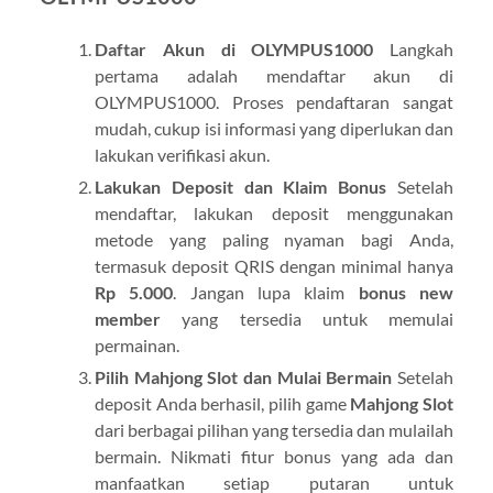
Daftar Akun di OLYMPUS1000
Langkah
pertama adalah mendaftar akun di
OLYMPUS1000. Proses pendaftaran sangat
mudah, cukup isi informasi yang diperlukan dan
lakukan verifikasi akun.
Lakukan Deposit dan Klaim Bonus
Setelah
mendaftar, lakukan deposit menggunakan
metode yang paling nyaman bagi Anda,
termasuk deposit QRIS dengan minimal hanya
Rp 5.000
. Jangan lupa klaim
bonus new
member
yang tersedia untuk memulai
permainan.
Pilih Mahjong Slot dan Mulai Bermain
Setelah
deposit Anda berhasil, pilih game
Mahjong Slot
dari berbagai pilihan yang tersedia dan mulailah
bermain. Nikmati fitur bonus yang ada dan
manfaatkan setiap putaran untuk