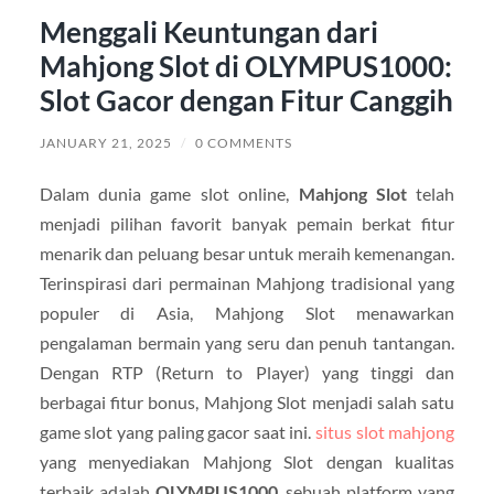
Menggali Keuntungan dari
Mahjong Slot di OLYMPUS1000:
Slot Gacor dengan Fitur Canggih
JANUARY 21, 2025
/
0 COMMENTS
Dalam dunia game slot online,
Mahjong Slot
telah
menjadi pilihan favorit banyak pemain berkat fitur
menarik dan peluang besar untuk meraih kemenangan.
Terinspirasi dari permainan Mahjong tradisional yang
populer di Asia, Mahjong Slot menawarkan
pengalaman bermain yang seru dan penuh tantangan.
Dengan RTP (Return to Player) yang tinggi dan
berbagai fitur bonus, Mahjong Slot menjadi salah satu
game slot yang paling gacor saat ini.
situs slot mahjong
yang menyediakan Mahjong Slot dengan kualitas
terbaik adalah
OLYMPUS1000
, sebuah platform yang