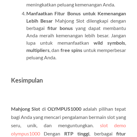
meningkatkan peluang kemenangan Anda.
Manfaatkan Fitur Bonus untuk Kemenangan
Lebih Besar
Mahjong Slot dilengkapi dengan
berbagai
fitur bonus
yang dapat membantu
Anda meraih kemenangan lebih besar. Jangan
lupa untuk memanfaatkan
wild symbols
,
multipliers
, dan
free spins
untuk memperbesar
peluang Anda.
Kesimpulan
Mahjong Slot
di
OLYMPUS1000
adalah pilihan tepat
bagi Anda yang mencari pengalaman bermain slot yang
seru, unik, dan menguntungkan.
slot demo
olympus1000
Dengan
RTP tinggi
, berbagai
fitur