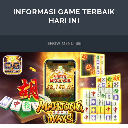
INFORMASI GAME TERBAIK
HARI INI
SHOW MENU