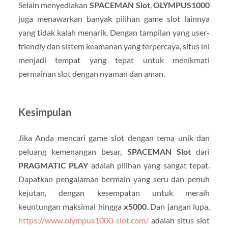
Selain menyediakan
SPACEMAN Slot
,
OLYMPUS1000
juga menawarkan banyak pilihan game slot lainnya
yang tidak kalah menarik. Dengan tampilan yang user-
friendly dan sistem keamanan yang terpercaya, situs ini
menjadi tempat yang tepat untuk menikmati
permainan slot dengan nyaman dan aman.
Kesimpulan
Jika Anda mencari game slot dengan tema unik dan
peluang kemenangan besar,
SPACEMAN Slot
dari
PRAGMATIC PLAY
adalah pilihan yang sangat tepat.
Dapatkan pengalaman bermain yang seru dan penuh
kejutan, dengan kesempatan untuk meraih
keuntungan maksimal hingga
x5000
. Dan jangan lupa,
https://www.olympus1000-slot.com/
adalah situs slot