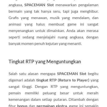
angkasa,
SPACEMAN Slot
menawarkan pengalaman
bermain yang tak hanya seru, tapi juga menghibur.
Grafis yang menawan, musik yang mendalam, dan
animasi yang halus membuat game ini sangat
menyenangkan untuk dimainkan. Anda akan merasa
seperti sedang menjelajahi ruang angkasa, dengan
banyak momen penuh kejutan yang menanti.
Tingkat RTP yang Menguntungkan
Salah satu alasan mengapa
SPACEMAN Slot
begitu
digemari adalah
tingkat RTP (Return to Player)
yang
sangat tinggi. Dengan RTP yang menguntungkan,
pemain memiliki peluang besar untuk meraih
kemenangan dalam setiap putaran. Ditambah dengan
fitur
bonus
dan
permainan ekstra
, game ini semakin