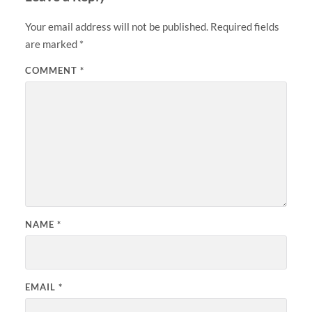
Your email address will not be published.
Required fields
are marked
*
COMMENT
*
NAME
*
EMAIL
*