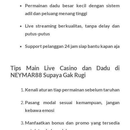
Permainan dadu besar kecil dengan sistem
adil dan peluang menang tinggi
Live streaming berkualitas, tanpa delay dan
putus-putus
Support pelanggan 24 jam siap bantu kapan aja
Tips Main Live Casino dan Dadu di
NEYMAR88 Supaya Gak Rugi
Kenali aturan tiap permainan sebelum taruhan
Pasang modal sesuai kemampuan, jangan
kebawa emosi
Manfaatkan bonus dan promo yang tersedia