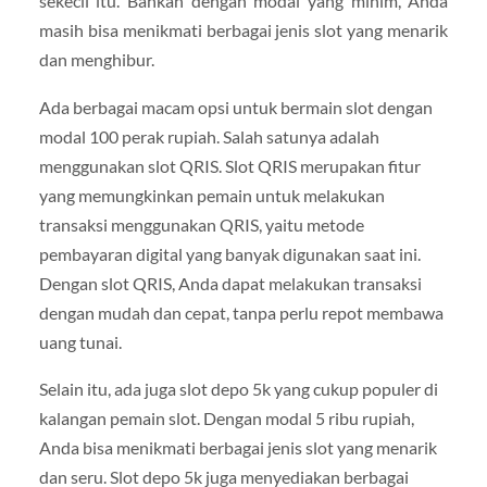
sekecil itu. Bahkan dengan modal yang minim, Anda
masih bisa menikmati berbagai jenis slot yang menarik
dan menghibur.
Ada berbagai macam opsi untuk bermain slot dengan
modal 100 perak rupiah. Salah satunya adalah
menggunakan slot QRIS. Slot QRIS merupakan fitur
yang memungkinkan pemain untuk melakukan
transaksi menggunakan QRIS, yaitu metode
pembayaran digital yang banyak digunakan saat ini.
Dengan slot QRIS, Anda dapat melakukan transaksi
dengan mudah dan cepat, tanpa perlu repot membawa
uang tunai.
Selain itu, ada juga slot depo 5k yang cukup populer di
kalangan pemain slot. Dengan modal 5 ribu rupiah,
Anda bisa menikmati berbagai jenis slot yang menarik
dan seru. Slot depo 5k juga menyediakan berbagai