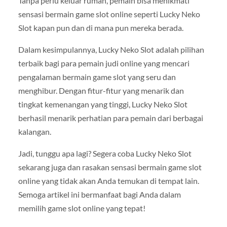
Tanpa perlu keluar rumah, pemain bisa menikmati
sensasi bermain game slot online seperti Lucky Neko
Slot kapan pun dan di mana pun mereka berada.
Dalam kesimpulannya, Lucky Neko Slot adalah pilihan
terbaik bagi para pemain judi online yang mencari
pengalaman bermain game slot yang seru dan
menghibur. Dengan fitur-fitur yang menarik dan
tingkat kemenangan yang tinggi, Lucky Neko Slot
berhasil menarik perhatian para pemain dari berbagai
kalangan.
Jadi, tunggu apa lagi? Segera coba Lucky Neko Slot
sekarang juga dan rasakan sensasi bermain game slot
online yang tidak akan Anda temukan di tempat lain.
Semoga artikel ini bermanfaat bagi Anda dalam
memilih game slot online yang tepat!