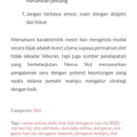
menambah peluang
Jangan terbawa emosi, main dengan disiplin
dan fokus
Memahami karakteristik mesin dan mengelola modal
secara bijak adalah kunci utama supaya permainan slot
tidak sekadar hiburan, tapi juga sumber pendapatan
yang berkelanjutan. Nexus Slot menawarkan
pengalaman seru dengan potensi keuntungan yang
nyata selama pemain mampu mengatur strategi
dengan baik.
Categories:
Slot
Tags:
casino online
,
dadu slot
,
link slot gacor hari ini 2025
,
rtp hari ini
,
slot
,
slot dadu
,
slot dadu online
,
slot gacor
,
slot
gacor hari ini
,
slot gacor maxwin
,
slot gacor terbaru
,
slot