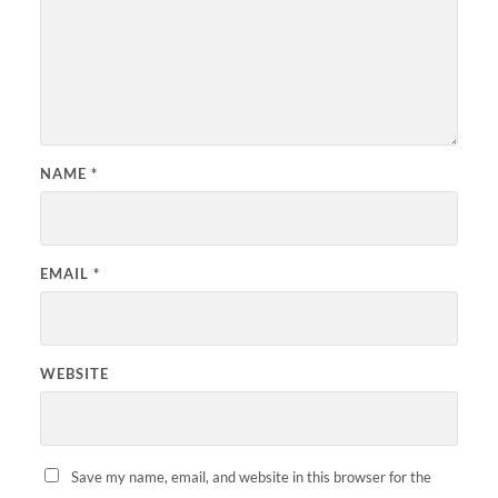
NAME
*
EMAIL
*
WEBSITE
Save my name, email, and website in this browser for the