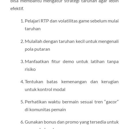
bisa membantu mengatur strategi taruhan agar lebih
efektif.
Pelajari RTP dan volatilitas game sebelum mulai
taruhan
Mulailah dengan taruhan kecil untuk mengenali
pola putaran
Manfaatkan fitur demo untuk latihan tanpa
risiko
Tentukan batas kemenangan dan kerugian
untuk kontrol modal
Perhatikan waktu bermain sesuai tren “gacor”
di komunitas pemain
Gunakan bonus dan promo yang tersedia untuk