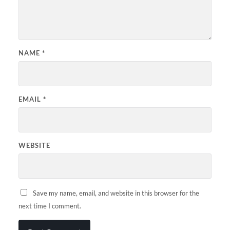
NAME
*
EMAIL
*
WEBSITE
Save my name, email, and website in this browser for the
next time I comment.