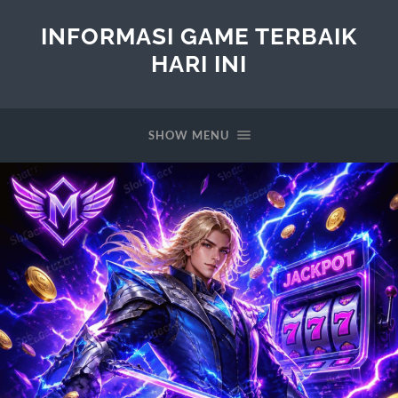
INFORMASI GAME TERBAIK
HARI INI
SHOW MENU