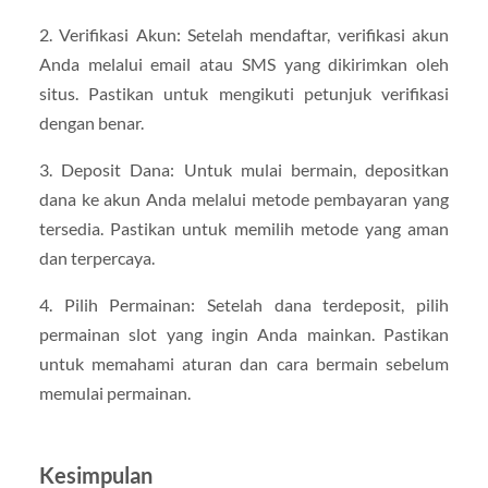
2. Verifikasi Akun: Setelah mendaftar, verifikasi akun
Anda melalui email atau SMS yang dikirimkan oleh
situs. Pastikan untuk mengikuti petunjuk verifikasi
dengan benar.
3. Deposit Dana: Untuk mulai bermain, depositkan
dana ke akun Anda melalui metode pembayaran yang
tersedia. Pastikan untuk memilih metode yang aman
dan terpercaya.
4. Pilih Permainan: Setelah dana terdeposit, pilih
permainan slot yang ingin Anda mainkan. Pastikan
untuk memahami aturan dan cara bermain sebelum
memulai permainan.
Kesimpulan