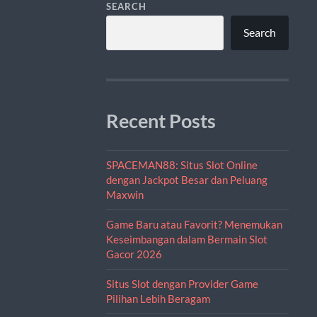
SEARCH
Search
Recent Posts
SPACEMAN88: Situs Slot Online
dengan Jackpot Besar dan Peluang
Maxwin
Game Baru atau Favorit? Menemukan
Keseimbangan dalam Bermain Slot
Gacor 2026
Situs Slot dengan Provider Game
Pilihan Lebih Beragam