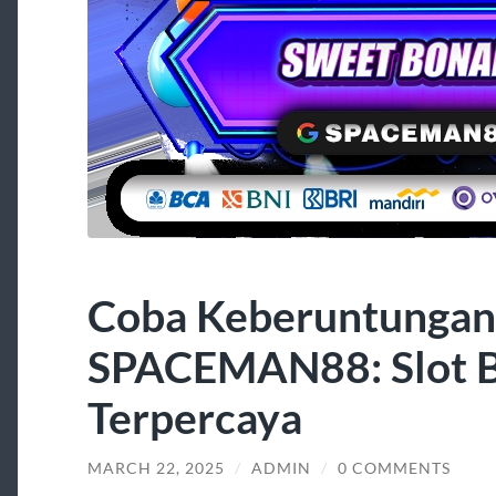
Coba Keberuntungan
SPACEMAN88: Slot B
Terpercaya
MARCH 22, 2025
/
ADMIN
/
0 COMMENTS