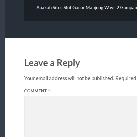
Apakah Situs Slot Gacor Mahjong Ways 2 Gampang
Leave a Reply
Your email address will not be published.
Required 
COMMENT
*