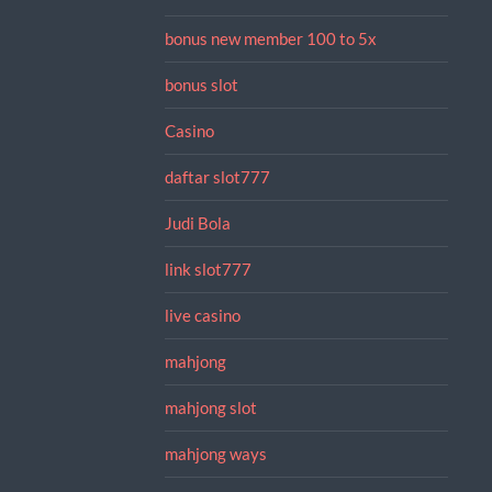
bonus new member 100 to 5x
bonus slot
Casino
daftar slot777
Judi Bola
link slot777
live casino
mahjong
mahjong slot
mahjong ways