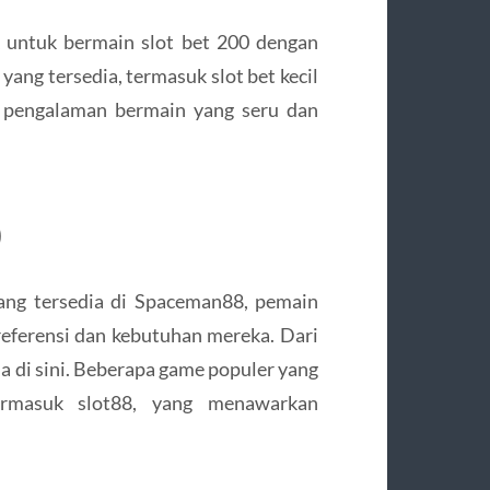
 untuk bermain slot bet 200 dengan
yang tersedia, termasuk slot bet kecil
pengalaman bermain yang seru dan
0
ang tersedia di Spaceman88, pemain
ferensi dan kebutuhan mereka. Dari
a di sini. Beberapa game populer yang
rmasuk slot88, yang menawarkan