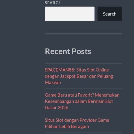
SEARCH
Search
Recent Posts
SPACEMAN88: Situs Slot Online
dengan Jackpot Besar dan Peluang
Maxwin
Game Baru atau Favorit? Menemukan
Keseimbangan dalam Bermain Slot
Gacor 2026
Situs Slot dengan Provider Game
Pilihan Lebih Beragam