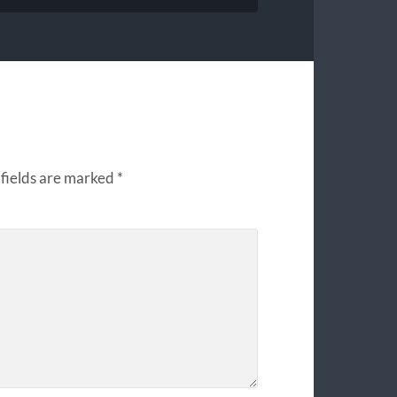
fields are marked
*