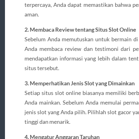
terpercaya, Anda dapat memastikan bahwa pe
aman.
2. Membaca Review tentang Situs Slot Online
Sebelum Anda memutuskan untuk bermain di si
Anda membaca review dan testimoni dari pe
mendapatkan informasi yang lebih dalam tent
situs tersebut.
3. Memperhatikan Jenis Slot yang Dimainkan
Setiap situs slot online biasanya memiliki ber
Anda mainkan. Sebelum Anda memulai permai
jenis slot yang Anda pilih. Pilihlah slot gacor
tinggi dan menarik.
4. Mengatur Anggaran Taruhan