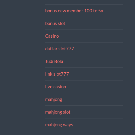
bonus new member 100 to 5x
bonus slot
Casino
daftar slot777
Judi Bola
link slot777
live casino
mahjong
mahjong slot
mahjong ways