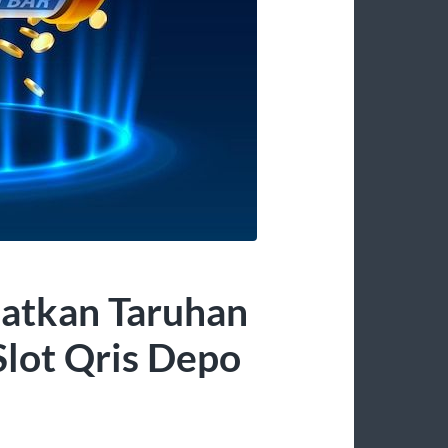
katkan Taruhan
Slot Qris Depo