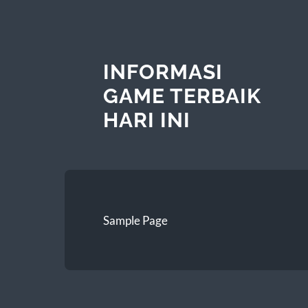
INFORMASI
GAME TERBAIK
HARI INI
Sample Page