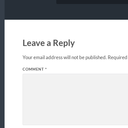
Leave a Reply
Your email address will not be published.
Required 
COMMENT
*