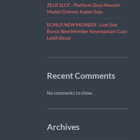
ZEUS SLOT : Platform Zeus Maxwin
Mudah Diakses Kapan Saja
BONUS NEW MEMBER : Link Slot
Bonus New Member Kesempatan Cuan
Lebih Besar
Recent Comments
No comments to show.
Archives