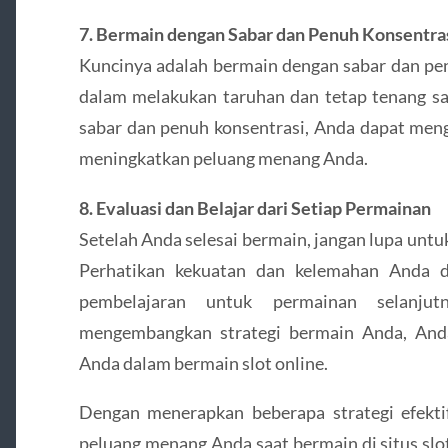
7. Bermain dengan Sabar dan Penuh Konsentra
Kuncinya adalah bermain dengan sabar dan pen
dalam melakukan taruhan dan tetap tenang s
sabar dan penuh konsentrasi, Anda dapat meng
meningkatkan peluang menang Anda.
8. Evaluasi dan Belajar dari Setiap Permainan
Setelah Anda selesai bermain, jangan lupa unt
Perhatikan kekuatan dan kelemahan Anda d
pembelajaran untuk permainan selanju
mengembangkan strategi bermain Anda, And
Anda dalam bermain slot online.
Dengan menerapkan beberapa strategi efekti
peluang menang Anda saat bermain di situs slo