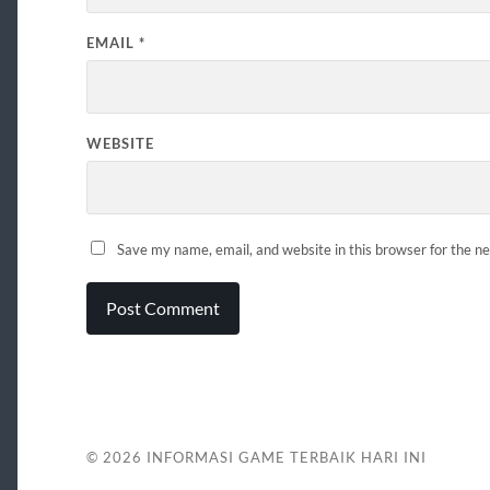
EMAIL
*
WEBSITE
Save my name, email, and website in this browser for the n
© 2026
INFORMASI GAME TERBAIK HARI INI