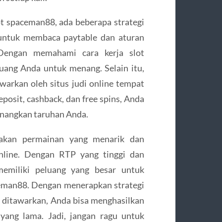
 spaceman88, ada beberapa strategi
 untuk membaca paytable dan aturan
Dengan memahami cara kerja slot
ang Anda untuk menang. Selain itu,
warkan oleh situs judi online tempat
sit, cashback, dan free spins, Anda
nangkan taruhan Anda.
akan permainan yang menarik dan
nline. Dengan RTP yang tinggi dan
memiliki peluang yang besar untuk
eman88. Dengan menerapkan strategi
 ditawarkan, Anda bisa menghasilkan
yang lama. Jadi, jangan ragu untuk