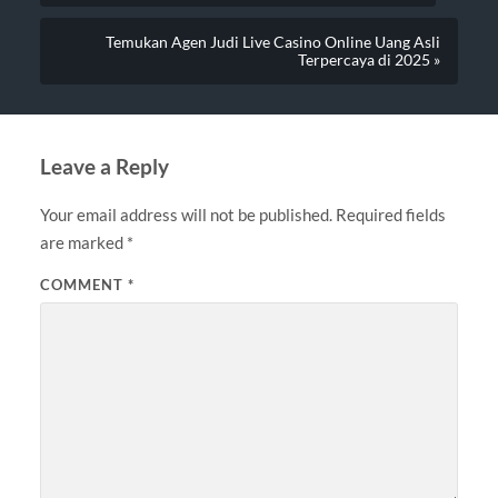
Temukan Agen Judi Live Casino Online Uang Asli
Terpercaya di 2025 »
Leave a Reply
Your email address will not be published.
Required fields
are marked
*
COMMENT
*