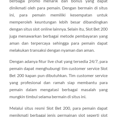
berbagai promo menarik dan bonus yang dapat
dinikmati oleh para pemain. Dengan bermain di situs
ini, para pemain memiliki kesempatan untuk
memperoleh keuntungan lebih besar dibandingkan
dengan situs slot online lainnya. Selain itu, Slot Bet 200
juga menawarkan berbagai metode pembayaran yang
aman dan terpercaya sehingga para pemain dapat
melakukan transaksi dengan nyaman dan aman.
Dengan adanya fitur live chat yang tersedia 24/7, para
pemain dapat menghubungi tim customer service Slot
Bet 200 kapan pun dibutuhkan. Tim customer service
yang profesional dan ramah siap membantu para
pemain dalam mengatasi berbagai masalah yang
mungkin timbul selama bermain di situs ini.
Melalui situs resmi Slot Bet 200, para pemain dapat
menikmati berbagai jenis permainan slot seperti slot