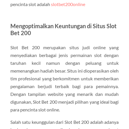
pencinta slot adalah
slotbet200online
Mengoptimalkan Keuntungan di Situs Slot
Bet 200
Slot Bet 200 merupakan situs judi online yang
menyediakan berbagai jenis permainan slot dengan
taruhan kecil namun dengan peluang untuk
memenangkan hadiah besar. Situs ini dioperasikan oleh
tim profesional yang berkomitmen untuk memberikan
pengalaman berjudi terbaik bagi para pemainnya.
Dengan tampilan website yang menarik dan mudah
digunakan, Slot Bet 200 menjadi pilihan yang ideal bagi
para pencinta slot online.
Salah satu keunggulan dari Slot Bet 200 adalah adanya