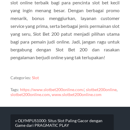
slot online terbaik bagi para pencinta slot bet kecil
yang ingin menang besar. Dengan berbagai promo
menarik, bonus menggiurkan, layanan customer
service yang prima, serta berbagai jenis permainan slot
yang seru, Slot Bet 200 patut menjadi pilihan utama
bagi para pemain judi online. Jadi, jangan ragu untuk
bergabung dengan Slot Bet 200 dan rasakan
pengalaman berjudi online yang tak terlupakan!
Categories:
Slot
Tags:
https://www.slotbet200online.com/
,
slotbet200online
,
slotbet200online.com
,
www.slotbet200online.com
« OLYMPUS1000: Situs Slot Paling Gacor dengan
Game dari PRAGMATIC PLAY