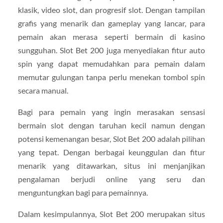
klasik, video slot, dan progresif slot. Dengan tampilan
grafis yang menarik dan gameplay yang lancar, para
pemain akan merasa seperti bermain di kasino
sungguhan. Slot Bet 200 juga menyediakan fitur auto
spin yang dapat memudahkan para pemain dalam
memutar gulungan tanpa perlu menekan tombol spin
secara manual.
Bagi para pemain yang ingin merasakan sensasi
bermain slot dengan taruhan kecil namun dengan
potensi kemenangan besar, Slot Bet 200 adalah pilihan
yang tepat. Dengan berbagai keunggulan dan fitur
menarik yang ditawarkan, situs ini menjanjikan
pengalaman berjudi online yang seru dan
menguntungkan bagi para pemainnya.
Dalam kesimpulannya, Slot Bet 200 merupakan situs