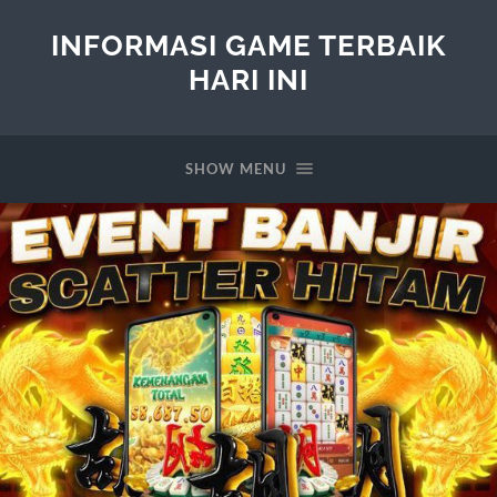
INFORMASI GAME TERBAIK
HARI INI
SHOW MENU