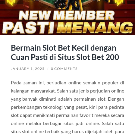
Bermain Slot Bet Kecil dengan
Cuan Pasti di Situs Slot Bet 200
JANUARY 1, 2025
/
0 COMMENTS
Pada zaman ini, perjudian online semakin populer di
kalangan masyarakat. Salah satu jenis perjudian online
yang banyak diminati adalah permainan slot. Dengan
perkembangan teknologi yang pesat, kini para pecinta
slot dapat menikmati permainan favorit mereka secara
online melalui berbagai situs judi online. Salah satu
situs slot online terbaik yang harus dijelajahi oleh para