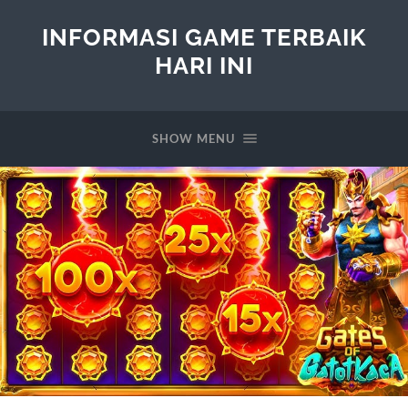
INFORMASI GAME TERBAIK
HARI INI
SHOW MENU