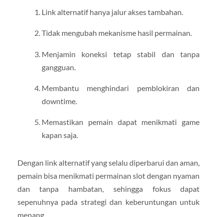
Link alternatif hanya jalur akses tambahan.
Tidak mengubah mekanisme hasil permainan.
Menjamin koneksi tetap stabil dan tanpa
gangguan.
Membantu menghindari pemblokiran dan
downtime.
Memastikan pemain dapat menikmati game
kapan saja.
Dengan link alternatif yang selalu diperbarui dan aman,
pemain bisa menikmati permainan slot dengan nyaman
dan tanpa hambatan, sehingga fokus dapat
sepenuhnya pada strategi dan keberuntungan untuk
menang.