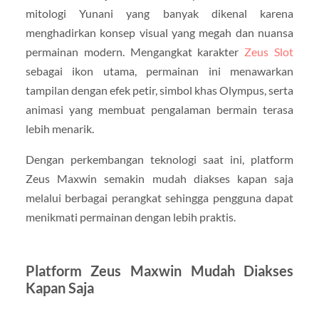
mitologi Yunani yang banyak dikenal karena
menghadirkan konsep visual yang megah dan nuansa
permainan modern. Mengangkat karakter
Zeus Slot
sebagai ikon utama, permainan ini menawarkan
tampilan dengan efek petir, simbol khas Olympus, serta
animasi yang membuat pengalaman bermain terasa
lebih menarik.
Dengan perkembangan teknologi saat ini, platform
Zeus Maxwin semakin mudah diakses kapan saja
melalui berbagai perangkat sehingga pengguna dapat
menikmati permainan dengan lebih praktis.
Platform Zeus Maxwin Mudah Diakses
Kapan Saja