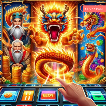
STICKY POST