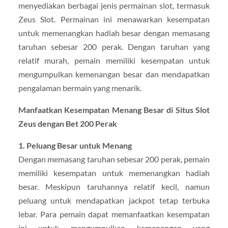
menyediakan berbagai jenis permainan slot, termasuk
Zeus Slot. Permainan ini menawarkan kesempatan
untuk memenangkan hadiah besar dengan memasang
taruhan sebesar 200 perak. Dengan taruhan yang
relatif murah, pemain memiliki kesempatan untuk
mengumpulkan kemenangan besar dan mendapatkan
pengalaman bermain yang menarik.
Manfaatkan Kesempatan Menang Besar di Situs Slot
Zeus dengan Bet 200 Perak
1. Peluang Besar untuk Menang
Dengan memasang taruhan sebesar 200 perak, pemain
memiliki kesempatan untuk memenangkan hadiah
besar. Meskipun taruhannya relatif kecil, namun
peluang untuk mendapatkan jackpot tetap terbuka
lebar. Para pemain dapat memanfaatkan kesempatan
ini untuk mengumpulkan kemenangan yang