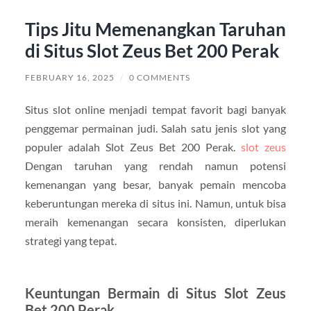
Tips Jitu Memenangkan Taruhan
di Situs Slot Zeus Bet 200 Perak
FEBRUARY 16, 2025
/
0 COMMENTS
Situs slot online menjadi tempat favorit bagi banyak
penggemar permainan judi. Salah satu jenis slot yang
populer adalah Slot Zeus Bet 200 Perak.
slot zeus
Dengan taruhan yang rendah namun potensi
kemenangan yang besar, banyak pemain mencoba
keberuntungan mereka di situs ini. Namun, untuk bisa
meraih kemenangan secara konsisten, diperlukan
strategi yang tepat.
Keuntungan Bermain di Situs Slot Zeus
Bet 200 Perak