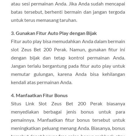
atau sesi permainan Anda. Jika Anda sudah mencapai
batas tersebut, berhenti bermain dan jangan tergoda
untuk terus memasang taruhan.
3. Gunakan Fitur Auto Play dengan Bijak
Fitur auto play bisa memudahkan Anda dalam bermain
slot Zeus Bet 200 Perak. Namun, gunakan fitur ini
dengan bijak dan tetap kontrol permainan Anda.
Jangan terlalu bergantung pada fitur auto play untuk
memutar gulungan, karena Anda bisa kehilangan
kendali atas permainan Anda.
4. Manfaatkan Fitur Bonus
Situs Link Slot Zeus Bet 200 Perak biasanya
menyediakan berbagai jenis bonus untuk para
pemainnya. Manfaatkan fitur bonus tersebut untuk
meningkatkan peluang menang Anda. Biasanya, bonus