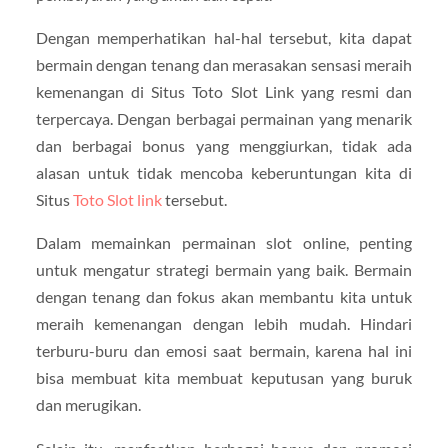
Dengan memperhatikan hal-hal tersebut, kita dapat
bermain dengan tenang dan merasakan sensasi meraih
kemenangan di Situs Toto Slot Link yang resmi dan
terpercaya. Dengan berbagai permainan yang menarik
dan berbagai bonus yang menggiurkan, tidak ada
alasan untuk tidak mencoba keberuntungan kita di
Situs
Toto Slot link
tersebut.
Dalam memainkan permainan slot online, penting
untuk mengatur strategi bermain yang baik. Bermain
dengan tenang dan fokus akan membantu kita untuk
meraih kemenangan dengan lebih mudah. Hindari
terburu-buru dan emosi saat bermain, karena hal ini
bisa membuat kita membuat keputusan yang buruk
dan merugikan.