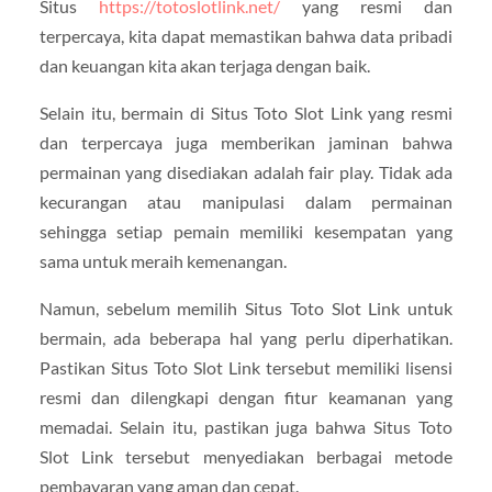
Situs
https://totoslotlink.net/
yang resmi dan
terpercaya, kita dapat memastikan bahwa data pribadi
dan keuangan kita akan terjaga dengan baik.
Selain itu, bermain di Situs Toto Slot Link yang resmi
dan terpercaya juga memberikan jaminan bahwa
permainan yang disediakan adalah fair play. Tidak ada
kecurangan atau manipulasi dalam permainan
sehingga setiap pemain memiliki kesempatan yang
sama untuk meraih kemenangan.
Namun, sebelum memilih Situs Toto Slot Link untuk
bermain, ada beberapa hal yang perlu diperhatikan.
Pastikan Situs Toto Slot Link tersebut memiliki lisensi
resmi dan dilengkapi dengan fitur keamanan yang
memadai. Selain itu, pastikan juga bahwa Situs Toto
Slot Link tersebut menyediakan berbagai metode
pembayaran yang aman dan cepat.