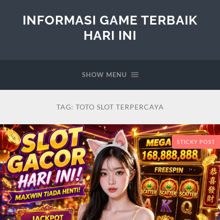
INFORMASI GAME TERBAIK
HARI INI
SHOW MENU
TAG:
TOTO SLOT TERPERCAYA
STICKY POST