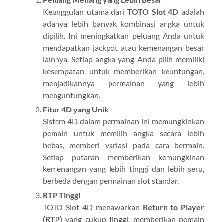
Keunggulan utama dari
TOTO Slot 4D
adalah
adanya lebih banyak kombinasi angka untuk
dipilih. Ini meningkatkan peluang Anda untuk
mendapatkan jackpot atau kemenangan besar
lainnya. Setiap angka yang Anda pilih memiliki
kesempatan untuk memberikan keuntungan,
menjadikannya permainan yang lebih
menguntungkan.
Fitur 4D yang Unik
Sistem 4D dalam permainan ini memungkinkan
pemain untuk memilih angka secara lebih
bebas, memberi variasi pada cara bermain.
Setiap putaran memberikan kemungkinan
kemenangan yang lebih tinggi dan lebih seru,
berbeda dengan permainan slot standar.
RTP Tinggi
TOTO Slot 4D menawarkan
Return to Player
(RTP)
yang cukup tinggi, memberikan pemain