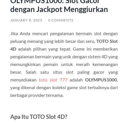
OLYMPUS1000: Slot Gacor
dengan Jackpot Menggiurkan
JANUARY 8, 2025
/
0 COMMENTS
Jika Anda mencari pengalaman bermain slot dengan
peluang menang yang lebih besar dan seru,
TOTO Slot
4D
adalah pilihan yang tepat. Game ini memberikan
pengalaman bermain yang unik dengan sistem 4D yang
memungkinkan pemain untuk meraih kemenangan
besar. Salah satu situs slot paling gacor yang
menyediakan
toto slot 777
adalah
OLYMPUS1000
,
yang dikenal dengan koleksi game slot terbaiknya dari
berbagai provider ternama.
Apa Itu TOTO Slot 4D?