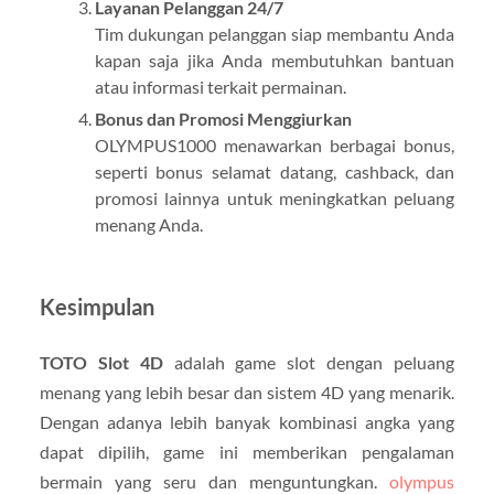
Layanan Pelanggan 24/7
Tim dukungan pelanggan siap membantu Anda
kapan saja jika Anda membutuhkan bantuan
atau informasi terkait permainan.
Bonus dan Promosi Menggiurkan
OLYMPUS1000 menawarkan berbagai bonus,
seperti bonus selamat datang, cashback, dan
promosi lainnya untuk meningkatkan peluang
menang Anda.
Kesimpulan
TOTO Slot 4D
adalah game slot dengan peluang
menang yang lebih besar dan sistem 4D yang menarik.
Dengan adanya lebih banyak kombinasi angka yang
dapat dipilih, game ini memberikan pengalaman
bermain yang seru dan menguntungkan.
olympus