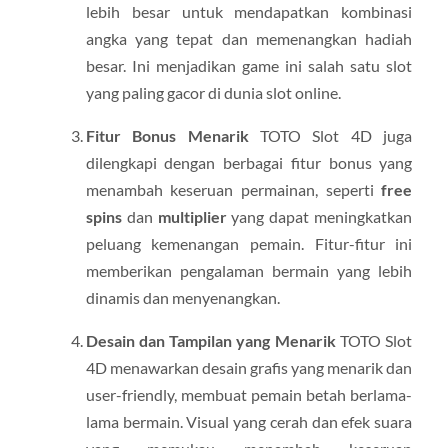
lebih besar untuk mendapatkan kombinasi
angka yang tepat dan memenangkan hadiah
besar. Ini menjadikan game ini salah satu slot
yang paling gacor di dunia slot online.
Fitur Bonus Menarik
TOTO Slot 4D juga
dilengkapi dengan berbagai fitur bonus yang
menambah keseruan permainan, seperti
free
spins
dan
multiplier
yang dapat meningkatkan
peluang kemenangan pemain. Fitur-fitur ini
memberikan pengalaman bermain yang lebih
dinamis dan menyenangkan.
Desain dan Tampilan yang Menarik
TOTO Slot
4D menawarkan desain grafis yang menarik dan
user-friendly, membuat pemain betah berlama-
lama bermain. Visual yang cerah dan efek suara