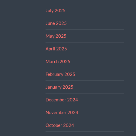
July 2025
June 2025
May 2025
April 2025
March 2025
February 2025
January 2025
December 2024
November 2024
October 2024