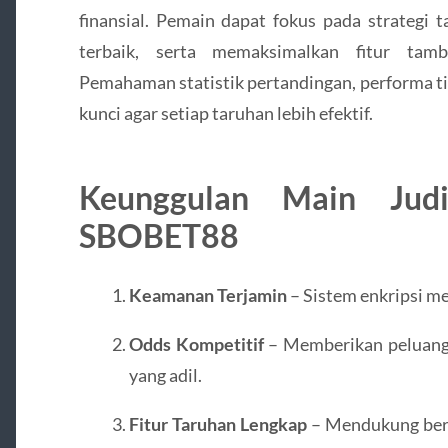
finansial. Pemain dapat fokus pada strategi
terbaik, serta memaksimalkan fitur tam
Pemahaman statistik pertandingan, performa ti
kunci agar setiap taruhan lebih efektif.
Keunggulan Main Jud
SBOBET88
Keamanan Terjamin
– Sistem enkripsi me
Odds Kompetitif
– Memberikan peluang 
yang adil.
Fitur Taruhan Lengkap
– Mendukung berb