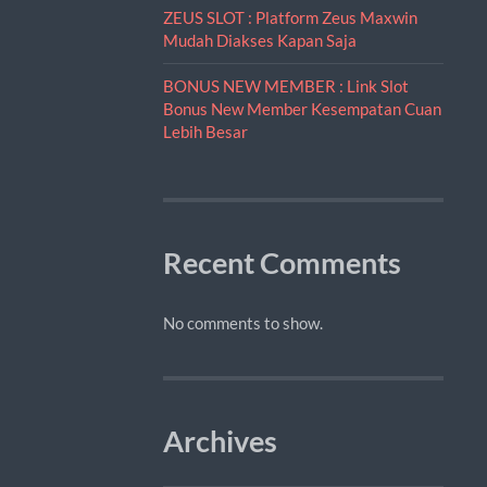
ZEUS SLOT : Platform Zeus Maxwin
Mudah Diakses Kapan Saja
BONUS NEW MEMBER : Link Slot
Bonus New Member Kesempatan Cuan
Lebih Besar
Recent Comments
No comments to show.
Archives