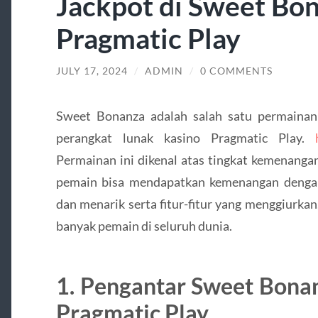
Jackpot di Sweet Bon
Pragmatic Play
JULY 17, 2024
/
ADMIN
/
0 COMMENTS
Sweet Bonanza adalah salah satu permainan
perangkat lunak kasino Pragmatic Play.
Permainan ini dikenal atas tingkat kemenanga
pemain bisa mendapatkan kemenangan denga
dan menarik serta fitur-fitur yang menggiurka
banyak pemain di seluruh dunia.
1. Pengantar Sweet Bona
Pragmatic Play