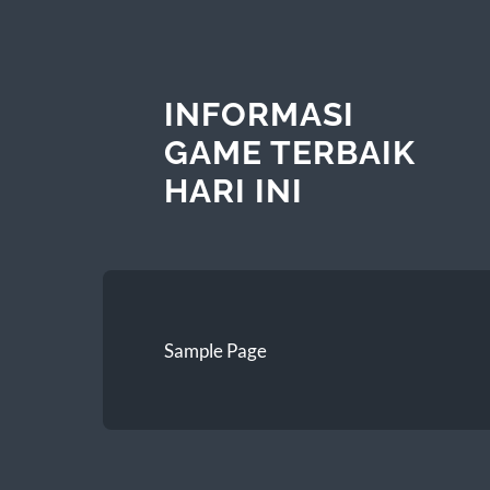
INFORMASI
GAME TERBAIK
HARI INI
Sample Page