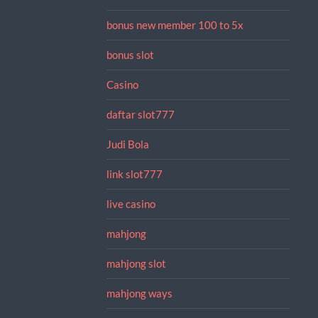
bonus new member 100 to 5x
bonus slot
Casino
daftar slot777
Judi Bola
link slot777
live casino
mahjong
mahjong slot
mahjong ways