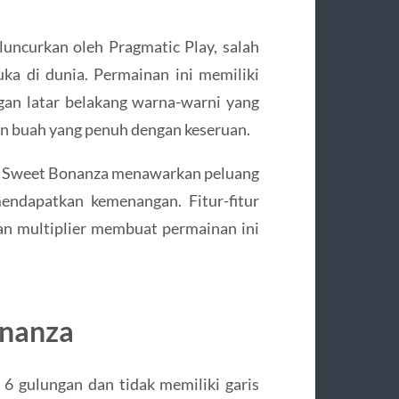
uncurkan oleh Pragmatic Play, salah
ka di dunia. Permainan ini memiliki
an latar belakang warna-warni yang
n buah yang penuh dengan keseruan.
%, Sweet Bonanza menawarkan peluang
endapatkan kemenangan. Fitur-fitur
dan multiplier membuat permainan ini
onanza
6 gulungan dan tidak memiliki garis