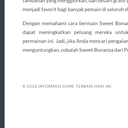
tambahan yang menggiurkan, dan desain grafis 
menjadi favorit bagi banyak pemain di seluruh d
Dengan memahami cara bermain Sweet Bonanza
dapat meningkatkan peluang mereka untu
permainan ini. Jadi, jika Anda mencari penga
menguntungkan, cobalah Sweet Bonanza dari Pr
© 2026
INFORMASI GAME TERBAIK HARI INI