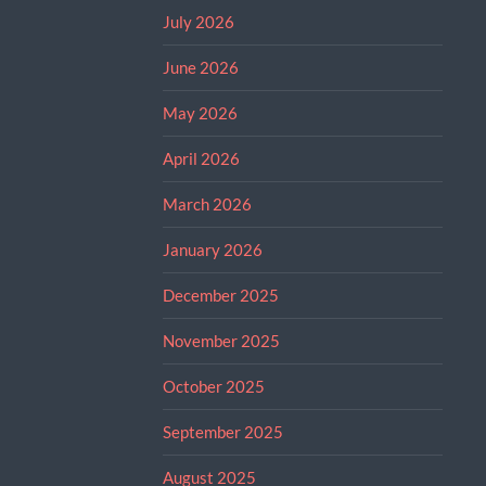
July 2026
June 2026
May 2026
April 2026
March 2026
January 2026
December 2025
November 2025
October 2025
September 2025
August 2025