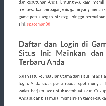
dan kebutuhan Anda. Untungnya, kami memilik
menawarkan berbagai jenis game yang menarik 
game petualangan, strategi, hingga permainan
sini.
spaceman88
Daftar dan Login di Ga
Situs Ini: Mainkan da
Terbaru Anda
Salah satu keunggulan utama dari situs ini ada
login. Anda tidak perlu repot-repot mengisi
waktu berjam-jam untuk membuat akun. Cukup 
Anda sudah bisa mulai memainkan game kesuka