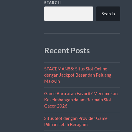
SEARCH
Search
Recent Posts
SPACEMAN88: Situs Slot Online
dengan Jackpot Besar dan Peluang
Maxwin
Game Baru atau Favorit? Menemukan
Keseimbangan dalam Bermain Slot
Gacor 2026
Situs Slot dengan Provider Game
Pilihan Lebih Beragam