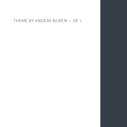
THEME BY
ANDERS NORÉN
—
UP ↑