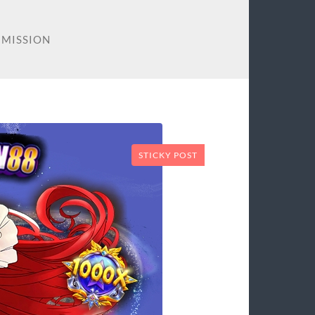
 MISSION
STICKY POST