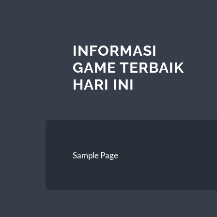
INFORMASI
GAME TERBAIK
HARI INI
Sample Page