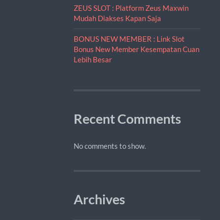
ZEUS SLOT : Platform Zeus Maxwin
Mudah Diakses Kapan Saja
BONUS NEW MEMBER : Link Slot
Bonus New Member Kesempatan Cuan
Lebih Besar
Recent Comments
No comments to show.
Archives