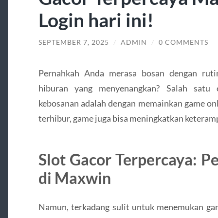
Login hari ini!
SEPTEMBER 7, 2025
/
ADMIN
/
0 COMMENTS
Pernahkah Anda merasa bosan dengan rutini
hiburan yang menyenangkan? Salah satu c
kebosanan adalah dengan memainkan game onl
terhibur, game juga bisa meningkatkan keterampi
Slot Gacor Terpercaya: P
di Maxwin
Namun, terkadang sulit untuk menemukan game