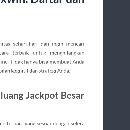
tas sehari-hari dan ingin mencari
ara terbaik untuk menghilangkan
ine. Tidak hanya bisa membuat Anda
lan kognitif dan strategi Anda.
eluang Jackpot Besar
 terbaik yang sesuai dengan selera