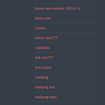
bonus new member 100 to 5x
bonus slot
Casino
daftar slot777
Judi Bola
link slot777
live casino
mahjong
mahjong slot
mahjong ways