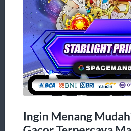
Ingin Menang Mudah?
Gacor Terpercaya Ma