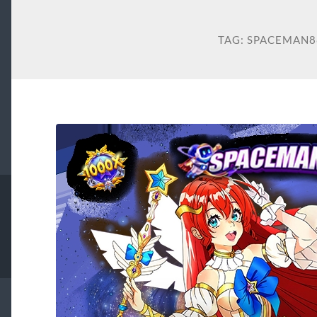
TAG:
SPACEMAN8