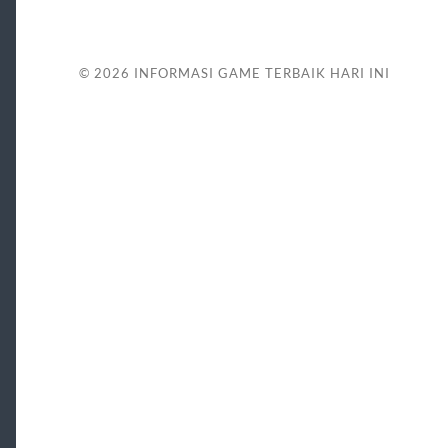
© 2026
INFORMASI GAME TERBAIK HARI INI