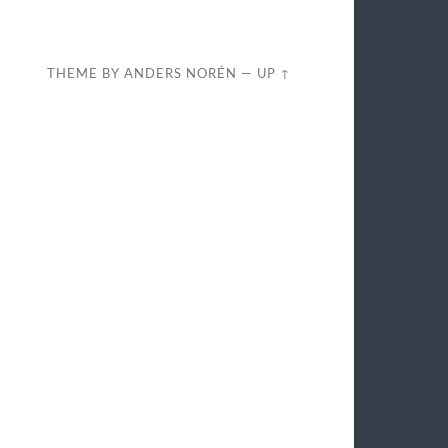
THEME BY
ANDERS NORÉN
—
UP ↑