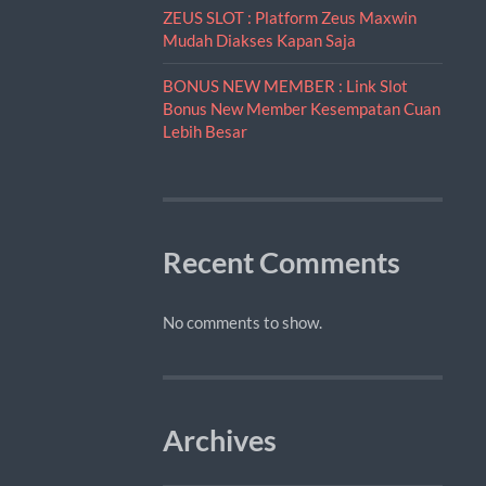
ZEUS SLOT : Platform Zeus Maxwin
Mudah Diakses Kapan Saja
BONUS NEW MEMBER : Link Slot
Bonus New Member Kesempatan Cuan
Lebih Besar
Recent Comments
No comments to show.
Archives