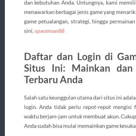
dan kebutuhan Anda. Untungnya, kami memilik
menawarkan berbagai jenis game yang menarik 
game petualangan, strategi, hingga permainan
sini.
spaceman88
Daftar dan Login di Ga
Situs Ini: Mainkan da
Terbaru Anda
Salah satu keunggulan utama dari situs ini ada
login. Anda tidak perlu repot-repot mengisi
waktu berjam-jam untuk membuat akun. Cukup 
Anda sudah bisa mulai memainkan game kesuka