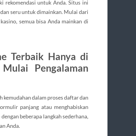
i rekomendasi untuk Anda. Situs ini
dan seru untuk dimainkan. Mulai dari
 kasino, semua bisa Anda mainkan di
me Terbaik Hanya di
n Mulai Pengalaman
lah kemudahan dalam proses daftar dan
 formulir panjang atau menghabiskan
dengan beberapa langkah sederhana,
an Anda.