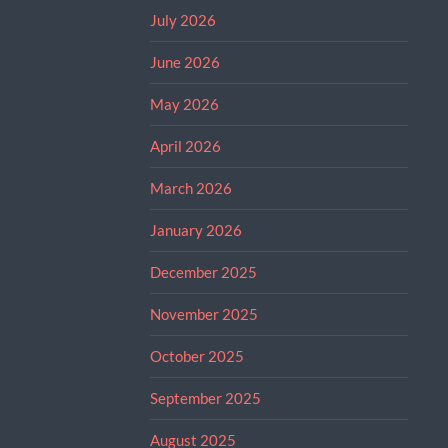
July 2026
June 2026
May 2026
April 2026
March 2026
January 2026
December 2025
November 2025
October 2025
September 2025
August 2025