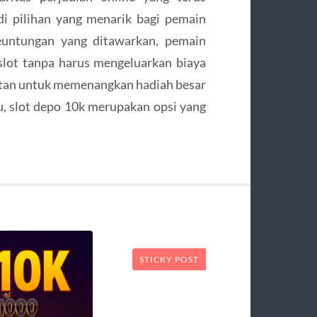
i pilihan yang menarik bagi pemain
euntungan yang ditawarkan, pemain
lot tanpa harus mengeluarkan biaya
patan untuk memenangkan hadiah besar
tu, slot depo 10k merupakan opsi yang
STICKY POST