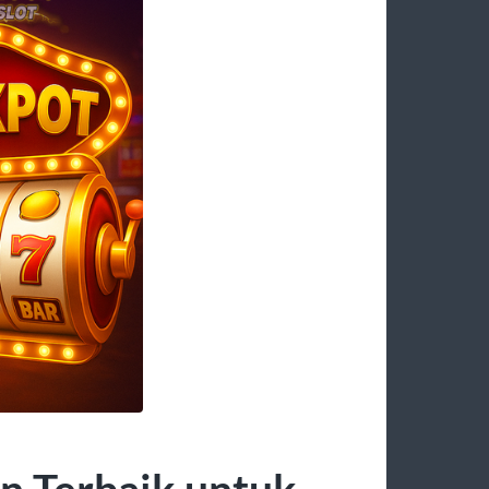
an Terbaik untuk