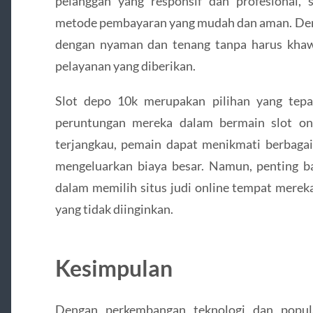
pelanggan yang responsif dan profesional,
metode pembayaran yang mudah dan aman. Den
dengan nyaman dan tenang tanpa harus khaw
pelayanan yang diberikan.
Slot depo 10k merupakan pilihan yang tep
peruntungan mereka dalam bermain slot on
terjangkau, pemain dapat menikmati berbaga
mengeluarkan biaya besar. Namun, penting ba
dalam memilih situs judi online tempat mereka
yang tidak diinginkan.
Kesimpulan
Dengan perkembangan teknologi dan popula