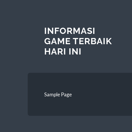
INFORMASI
GAME TERBAIK
HARI INI
Sample Page