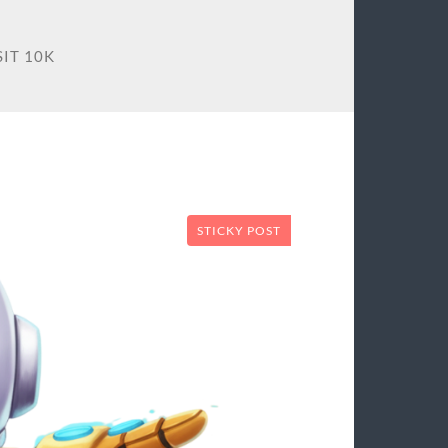
IT 10K
STICKY POST