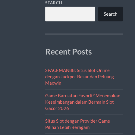
SEARCH
Search
Recent Posts
SPACEMAN88: Situs Slot Online
dengan Jackpot Besar dan Peluang
Maxwin
Game Baru atau Favorit? Menemukan
Keseimbangan dalam Bermain Slot
Gacor 2026
Situs Slot dengan Provider Game
Pilihan Lebih Beragam