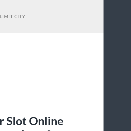
LIMIT CITY
r Slot Online