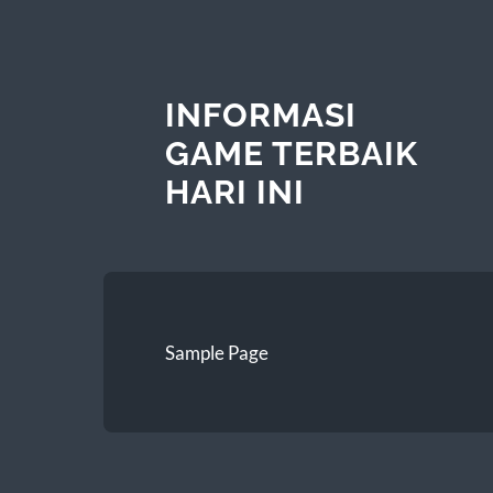
INFORMASI
GAME TERBAIK
HARI INI
Sample Page