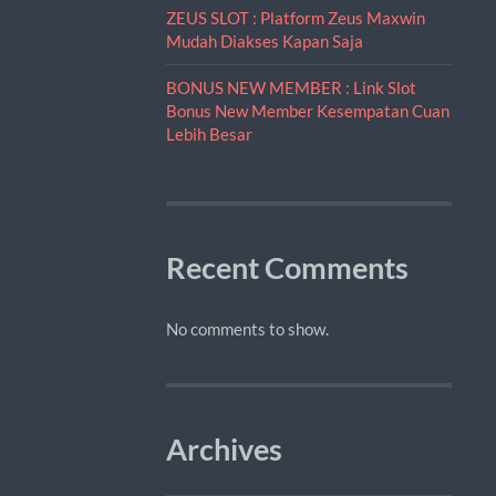
ZEUS SLOT : Platform Zeus Maxwin
Mudah Diakses Kapan Saja
BONUS NEW MEMBER : Link Slot
Bonus New Member Kesempatan Cuan
Lebih Besar
Recent Comments
No comments to show.
Archives