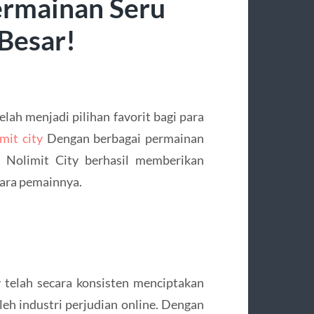
rmainan Seru
Besar!
elah menjadi pilihan favorit bagi para
imit city
Dengan berbagai permainan
, Nolimit City berhasil memberikan
para pemainnya.
y telah secara konsisten menciptakan
oleh industri perjudian online. Dengan