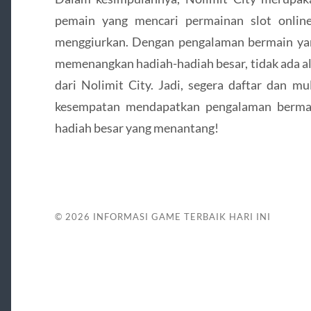
pemain yang mencari permainan slot online
menggiurkan. Dengan pengalaman bermain yan
memenangkan hadiah-hadiah besar, tidak ada a
dari Nolimit City. Jadi, segera daftar dan mu
kesempatan mendapatkan pengalaman bermai
hadiah besar yang menantang!
© 2026
INFORMASI GAME TERBAIK HARI INI