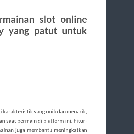
rmainan slot online
ty yang patut untuk
i karakteristik yang unik dan menarik,
 saat bermain di platform ini. Fitur-
rmainan juga membantu meningkatkan