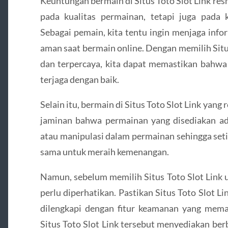
Keuntungan bermain di Situs Toto Slot Link res
pada kualitas permainan, tetapi juga pad
Sebagai pemain, kita tentu ingin menjaga info
aman saat bermain online. Dengan memilih Sit
dan terpercaya, kita dapat memastikan bahwa 
terjaga dengan baik.
Selain itu, bermain di Situs Toto Slot Link yan
jaminan bahwa permainan yang disediakan ada
atau manipulasi dalam permainan sehingga set
sama untuk meraih kemenangan.
Namun, sebelum memilih Situs Toto Slot Link 
perlu diperhatikan. Pastikan Situs Toto Slot Li
dilengkapi dengan fitur keamanan yang memad
Situs Toto Slot Link tersebut menyediakan b