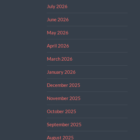
July 2026
June 2026
May 2026
April 2026
March 2026
January 2026
December 2025
November 2025
October 2025
September 2025
August 2025