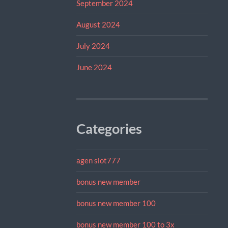
September 2024
August 2024
July 2024
June 2024
Categories
agen slot777
bonus new member
bonus new member 100
bonus new member 100 to 3x