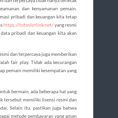
mi dan terpercaya tidak hanya terletak
a keamanan dan kenyamanan pemain.
rmasi pribadi dan keuangan kita tetap
us
https://totoslotlink.net/
yang resmi
data pribadi dan keuangan kita akan
g resmi dan terpercaya juga memberikan
lah fair play. Tidak ada kecurangan
iap pemain memiliki kesempatan yang
untuk bermain, ada beberapa hal yang
nk tersebut memiliki lisensi resmi dan
ai. Selain itu, pastikan juga bahwa
erbagai metode pembayaran yang aman