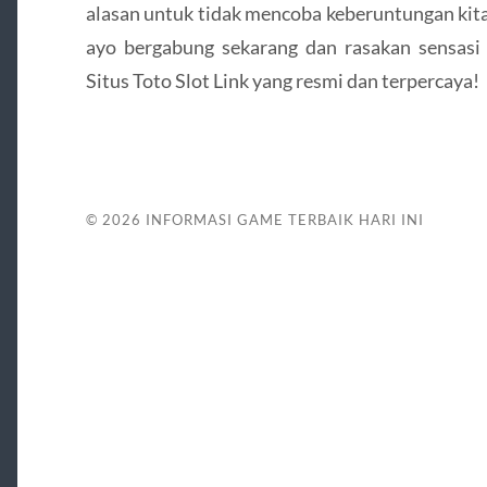
alasan untuk tidak mencoba keberuntungan kita d
ayo bergabung sekarang dan rasakan sensas
Situs Toto Slot Link yang resmi dan terpercaya!
© 2026
INFORMASI GAME TERBAIK HARI INI