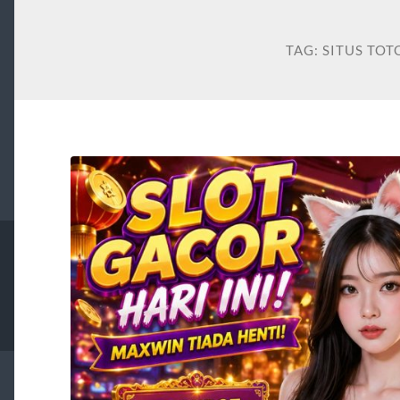
TAG:
SITUS TOT