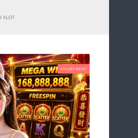
O SLOT
STICKY POST