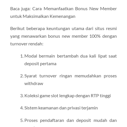
Baca juga: Cara Memanfaatkan Bonus New Member
untuk Maksimalkan Kemenangan
Berikut beberapa keuntungan utama dari situs resmi
yang menawarkan bonus new member 100% dengan
turnover rendah:
Modal bermain bertambah dua kali lipat saat
deposit pertama
Syarat turnover ringan memudahkan proses
withdraw
Koleksi game slot lengkap dengan RTP tinggi
Sistem keamanan dan privasi terjamin
Proses pendaftaran dan deposit mudah dan