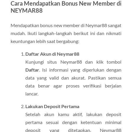
Cara Mendapatkan Bonus New Member di
NEYMAR88
Mendapatkan bonus new member di Neymar88 sangat
mudah. Ikuti langkah-langkah berikut ini dan nikmati
keuntungan lebih saat bergabung:
Daftar Akun di Neymar88
Kunjungi situs Neymar88 dan klik tombol
Daftar
. Isi informasi yang diperlukan dengan
data yang valid dan akurat. Pastikan semua
data benar agar proses verifikasi berjalan
lancar.
Lakukan Deposit Pertama
Setelah akun kamu aktif, lakukan deposit
pertama sesuai dengan ketentuan minimal
deposit yang ditetapkan. Neymar88