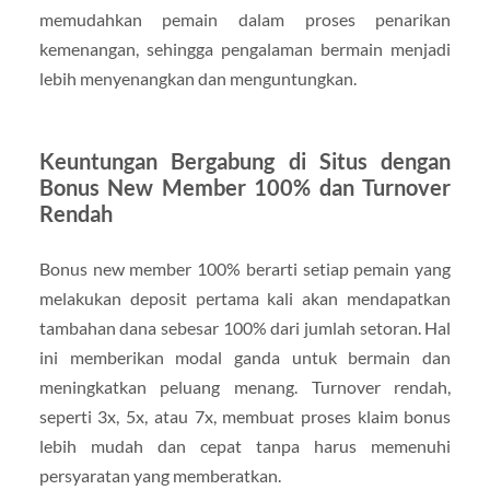
memudahkan pemain dalam proses penarikan
kemenangan, sehingga pengalaman bermain menjadi
lebih menyenangkan dan menguntungkan.
Keuntungan Bergabung di Situs dengan
Bonus New Member 100% dan Turnover
Rendah
Bonus new member 100% berarti setiap pemain yang
melakukan deposit pertama kali akan mendapatkan
tambahan dana sebesar 100% dari jumlah setoran. Hal
ini memberikan modal ganda untuk bermain dan
meningkatkan peluang menang. Turnover rendah,
seperti 3x, 5x, atau 7x, membuat proses klaim bonus
lebih mudah dan cepat tanpa harus memenuhi
persyaratan yang memberatkan.