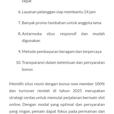
cepat
Layanan pelanggan siap membantu 24 jam
Banyak promo tambahan untuk anggota lama
Antarmuka situs responsif dan mudah
digunakan
Metode pembayaran beragam dan terpercaya
Transparansi dalam ketentuan dan persyaratan
bonus
Memilih situs resmi dengan bonus new member 100%
dan turnover rendah di tahun 2025 merupakan
strategi cerdas untuk memulai perjalanan bermain slot
online. Dengan modal yang optimal dan persyaratan
yang ringan, pemain dapat fokus pada permainan dan