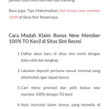
Baca juga: Tips Maksimalkan
slot bonus new member
100%
di Situs Slot Terpercaya
Cara Mudah Klaim Bonus New Member
100% TO Kecil di Situs Slot Resmi
Daftar akun baru di situs slot resmi dengan
data valid dan lengkap
Lakukan deposit pertama sesuai minimal yang
ditentukan agar dapat bonus
Cari menu promosi dan pilih bonus new
member 100% dengan TO kecil
Ikuti instruksi klaim bonus yang tersedia di