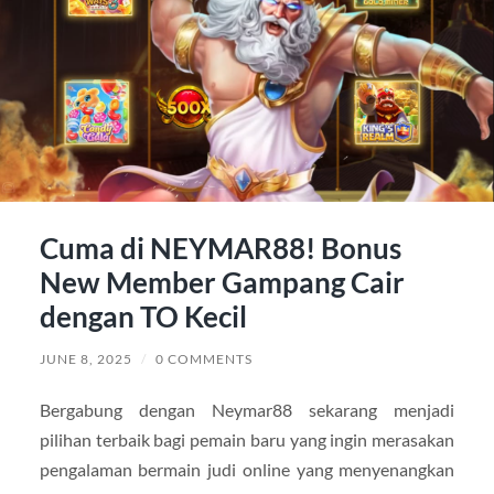
Cuma di NEYMAR88! Bonus
New Member Gampang Cair
dengan TO Kecil
JUNE 8, 2025
/
0 COMMENTS
Bergabung dengan Neymar88 sekarang menjadi
pilihan terbaik bagi pemain baru yang ingin merasakan
pengalaman bermain judi online yang menyenangkan