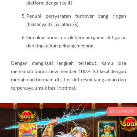
platform dengan teliti
Penuhi persyaratan turnover yang ringan
(biasanya 3x, 5x, atau 7x)
Gunakan bonus untuk bermain game slot gacor
dan tingkatkan peluang menang
Dengan mengikuti langkah tersebut, kamu bisa
menikmati bonus new member 100% TO kecil dengan
mudah dan bermain di situs slot resmi yang aman dan
terpercaya untuk hasil optimal.
STICKY POST