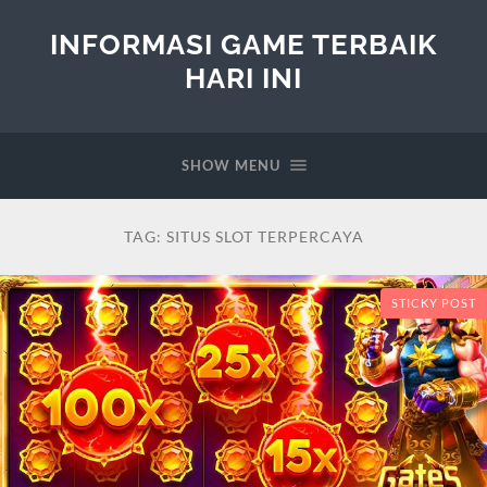
INFORMASI GAME TERBAIK
HARI INI
SHOW MENU
TAG:
SITUS SLOT TERPERCAYA
STICKY POST