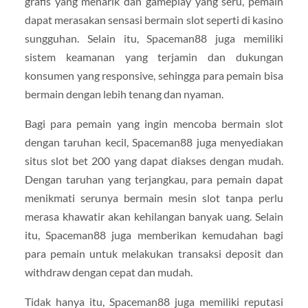
grafis yang menarik dan gameplay yang seru, pemain
dapat merasakan sensasi bermain slot seperti di kasino
sungguhan. Selain itu, Spaceman88 juga memiliki
sistem keamanan yang terjamin dan dukungan
konsumen yang responsive, sehingga para pemain bisa
bermain dengan lebih tenang dan nyaman.
Bagi para pemain yang ingin mencoba bermain slot
dengan taruhan kecil, Spaceman88 juga menyediakan
situs slot bet 200 yang dapat diakses dengan mudah.
Dengan taruhan yang terjangkau, para pemain dapat
menikmati serunya bermain mesin slot tanpa perlu
merasa khawatir akan kehilangan banyak uang. Selain
itu, Spaceman88 juga memberikan kemudahan bagi
para pemain untuk melakukan transaksi deposit dan
withdraw dengan cepat dan mudah.
Tidak hanya itu, Spaceman88 juga memiliki reputasi