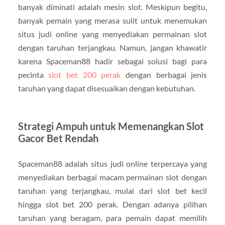
banyak diminati adalah mesin slot. Meskipun begitu,
banyak pemain yang merasa sulit untuk menemukan
situs judi online yang menyediakan permainan slot
dengan taruhan terjangkau. Namun, jangan khawatir
karena Spaceman88 hadir sebagai solusi bagi para
pecinta
slot bet 200 perak
dengan berbagai jenis
taruhan yang dapat disesuaikan dengan kebutuhan.
Strategi Ampuh untuk Memenangkan Slot
Gacor Bet Rendah
Spaceman88 adalah situs judi online terpercaya yang
menyediakan berbagai macam permainan slot dengan
taruhan yang terjangkau, mulai dari slot bet kecil
hingga slot bet 200 perak. Dengan adanya pilihan
taruhan yang beragam, para pemain dapat memilih