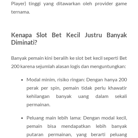
Player) tinggi yang ditawarkan oleh provider game
ternama.
Kenapa Slot Bet Kecil Justru Banyak
Diminati?
Banyak pemain kini beralih ke slot bet kecil seperti Bet
200 karena sejumlah alasan logis dan menguntungkan:
Modal minim, risiko ringan: Dengan hanya 200
perak per spin, pemain tidak perlu khawatir
kehilangan banyak uang dalam sekali
permainan.
Peluang main lebih lama: Dengan modal kecil,
pemain bisa mendapatkan lebih banyak
putaran permainan, yang berarti peluang