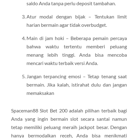
saldo Anda tanpa perlu deposit tambahan.
Atur modal dengan bijak – Tentukan limit
harian bermain agar tidak overbudget.
Main di jam hoki – Beberapa pemain percaya
bahwa waktu tertentu memberi peluang
menang lebih tinggi. Anda bisa mencoba
mencari waktu terbaik versi Anda.
Jangan terpancing emosi – Tetap tenang saat
bermain. Jika kalah, istirahat dulu dan jangan
memaksakan
Spaceman88 Slot Bet 200 adalah pilihan terbaik bagi
Anda yang ingin bermain slot secara santai namun
tetap memiliki peluang meraih jackpot besar. Dengan
hanya bermodalkan receh, Anda bisa menikmati