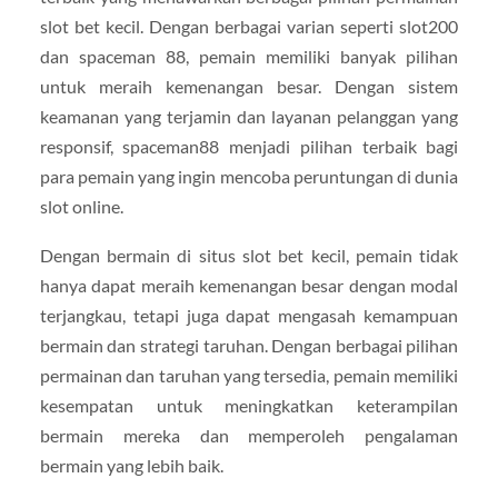
slot bet kecil. Dengan berbagai varian seperti slot200
dan spaceman 88, pemain memiliki banyak pilihan
untuk meraih kemenangan besar. Dengan sistem
keamanan yang terjamin dan layanan pelanggan yang
responsif, spaceman88 menjadi pilihan terbaik bagi
para pemain yang ingin mencoba peruntungan di dunia
slot online.
Dengan bermain di situs slot bet kecil, pemain tidak
hanya dapat meraih kemenangan besar dengan modal
terjangkau, tetapi juga dapat mengasah kemampuan
bermain dan strategi taruhan. Dengan berbagai pilihan
permainan dan taruhan yang tersedia, pemain memiliki
kesempatan untuk meningkatkan keterampilan
bermain mereka dan memperoleh pengalaman
bermain yang lebih baik.