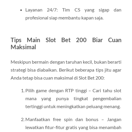
Layanan 24/7: Tim CS yang sigap dan
profesional siap membantu kapan saja.
Tips Main Slot Bet 200 Biar Cuan
Maksimal
Meskipun bermain dengan taruhan kecil, bukan berarti
strategi bisa diabaikan. Berikut beberapa tips jitu agar
Anda tetap bisa cuan maksimal di Slot Bet 200:
Pilih game dengan RTP tinggi – Cari tahu slot
mana yang punya tingkat pengembalian
tertinggi untuk meningkatkan peluang menang.
Manfaatkan free spin dan bonus – Jangan
lewatkan fitur-fitur gratis yang bisa menambah