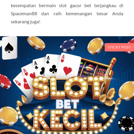
kesempatan bermain slot gacor bet terjangkau di
Spaceman88 dan raih kemenangan besar Anda
sekarang juga!
STICKY POST