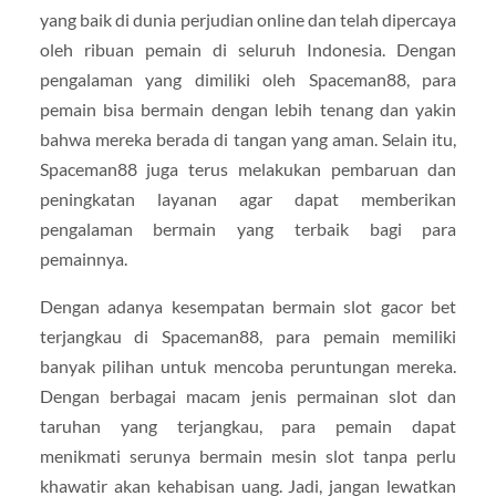
yang baik di dunia perjudian online dan telah dipercaya
oleh ribuan pemain di seluruh Indonesia. Dengan
pengalaman yang dimiliki oleh Spaceman88, para
pemain bisa bermain dengan lebih tenang dan yakin
bahwa mereka berada di tangan yang aman. Selain itu,
Spaceman88 juga terus melakukan pembaruan dan
peningkatan layanan agar dapat memberikan
pengalaman bermain yang terbaik bagi para
pemainnya.
Dengan adanya kesempatan bermain slot gacor bet
terjangkau di Spaceman88, para pemain memiliki
banyak pilihan untuk mencoba peruntungan mereka.
Dengan berbagai macam jenis permainan slot dan
taruhan yang terjangkau, para pemain dapat
menikmati serunya bermain mesin slot tanpa perlu
khawatir akan kehabisan uang. Jadi, jangan lewatkan