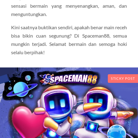
sensasi bermain yang menyenangkan, aman, dan
menguntungkan.
Kini saatnya buktikan sendiri, apakah benar main receh
bisa bikin cuan segunung? Di Spaceman88, semua
mungkin terjadi. Selamat bermain dan semoga hoki
selalu berpihak!
STICKY POST