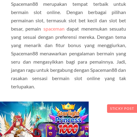
Spaceman88 merupakan tempat terbaik untuk
bermain slot online. Dengan berbagai pilihan
permainan slot, termasuk slot bet kecil dan slot bet
besar, pemain
spaceman
dapat menemukan sesuatu
yang sesuai dengan preferensi mereka. Dengan tema
yang menarik dan fitur bonus yang menggiurkan,
Spaceman88 menawarkan pengalaman bermain yang
seru dan mengasyikkan bagi para pemainnya. Jadi,
jangan ragu untuk bergabung dengan Spaceman88 dan
rasakan sensasi bermain slot online yang tak
terlupakan.
STICKY POST