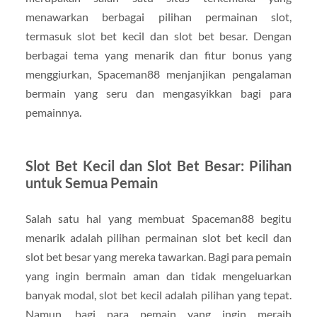
menawarkan berbagai pilihan permainan slot,
termasuk slot bet kecil dan slot bet besar. Dengan
berbagai tema yang menarik dan fitur bonus yang
menggiurkan, Spaceman88 menjanjikan pengalaman
bermain yang seru dan mengasyikkan bagi para
pemainnya.
Slot Bet Kecil dan Slot Bet Besar: Pilihan
untuk Semua Pemain
Salah satu hal yang membuat Spaceman88 begitu
menarik adalah pilihan permainan slot bet kecil dan
slot bet besar yang mereka tawarkan. Bagi para pemain
yang ingin bermain aman dan tidak mengeluarkan
banyak modal, slot bet kecil adalah pilihan yang tepat.
Namun, bagi para pemain yang ingin meraih