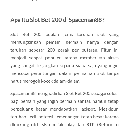
Apa Itu Slot Bet 200 di Spaceman88?
Slot Bet 200 adalah jenis taruhan slot yang
memungkinkan pemain bermain hanya dengan
taruhan sebesar 200 perak per putaran. Fitur ini
menjadi sangat populer karena memberikan akses
yang sangat terjangkau kepada siapa saja yang ingin
mencoba peruntungan dalam permainan slot tanpa
harus merogoh kocek dalam-dalam.
Spaceman88 menghadirkan Slot Bet 200 sebagai solusi
bagi pemain yang ingin bermain santai, namun tetap
berpeluang besar mendapatkan jackpot. Meskipun
taruhan kecil, potensi kemenangan tetap besar karena
didukung oleh sistem fair play dan RTP (Return to