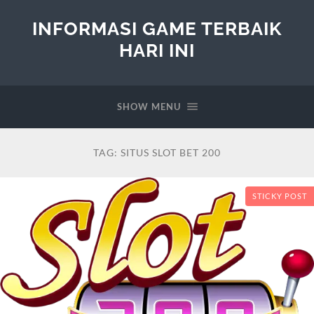
INFORMASI GAME TERBAIK
HARI INI
SHOW MENU
TAG:
SITUS SLOT BET 200
STICKY POST