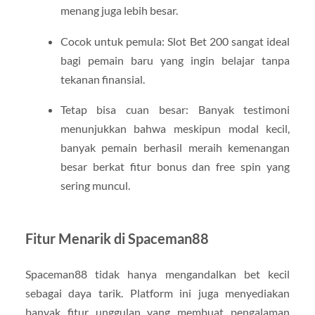
menang juga lebih besar.
Cocok untuk pemula: Slot Bet 200 sangat ideal
bagi pemain baru yang ingin belajar tanpa
tekanan finansial.
Tetap bisa cuan besar: Banyak testimoni
menunjukkan bahwa meskipun modal kecil,
banyak pemain berhasil meraih kemenangan
besar berkat fitur bonus dan free spin yang
sering muncul.
Fitur Menarik di Spaceman88
Spaceman88 tidak hanya mengandalkan bet kecil
sebagai daya tarik. Platform ini juga menyediakan
banyak fitur unggulan yang membuat pengalaman