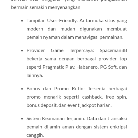
bermain semakin menyenangkan:
Tampilan User-Friendly: Antarmuka situs yang
modern dan mudah digunakan membuat
pemain nyaman dalam menavigasi permainan.
Provider Game Terpercaya: Spaceman88
bekerja sama dengan berbagai provider top
seperti Pragmatic Play, Habanero, PG Soft, dan
lainnya.
Bonus dan Promo Rutin: Tersedia berbagai
promo menarik seperti cashback, free spin,
bonus deposit, dan event jackpot harian.
Sistem Keamanan Terjamin: Data dan transaksi
pemain dijamin aman dengan sistem enkripsi
canggih.