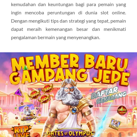
kemudahan dan keuntungan bagi para pemain yang
ingin mencoba peruntungan di dunia slot online.
Dengan mengikuti tips dan strategi yang tepat, pemain
dapat meraih kemenangan besar dan menikmati
pengalaman bermain yang menyenangkan.