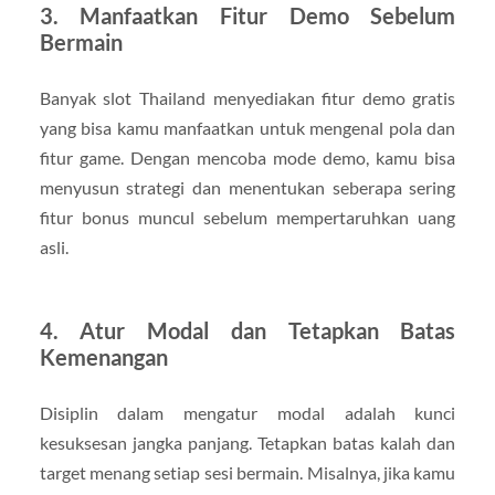
3. Manfaatkan Fitur Demo Sebelum
Bermain
Banyak slot Thailand menyediakan fitur demo gratis
yang bisa kamu manfaatkan untuk mengenal pola dan
fitur game. Dengan mencoba mode demo, kamu bisa
menyusun strategi dan menentukan seberapa sering
fitur bonus muncul sebelum mempertaruhkan uang
asli.
4. Atur Modal dan Tetapkan Batas
Kemenangan
Disiplin dalam mengatur modal adalah kunci
kesuksesan jangka panjang. Tetapkan batas kalah dan
target menang setiap sesi bermain. Misalnya, jika kamu