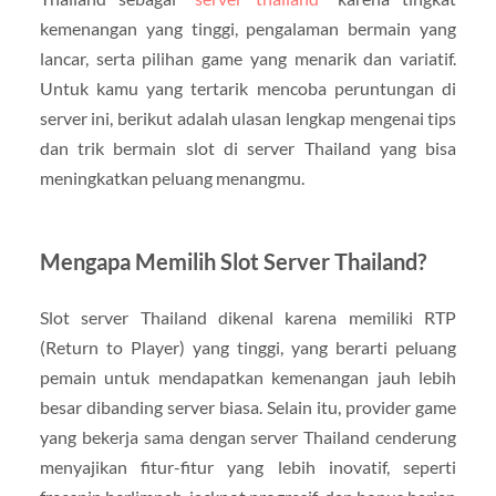
kemenangan yang tinggi, pengalaman bermain yang
lancar, serta pilihan game yang menarik dan variatif.
Untuk kamu yang tertarik mencoba peruntungan di
server ini, berikut adalah ulasan lengkap mengenai tips
dan trik bermain slot di server Thailand yang bisa
meningkatkan peluang menangmu.
Mengapa Memilih Slot Server Thailand?
Slot server Thailand dikenal karena memiliki RTP
(Return to Player) yang tinggi, yang berarti peluang
pemain untuk mendapatkan kemenangan jauh lebih
besar dibanding server biasa. Selain itu, provider game
yang bekerja sama dengan server Thailand cenderung
menyajikan fitur-fitur yang lebih inovatif, seperti