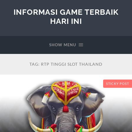
INFORMASI GAME TERBAIK
HARI INI
SHOW MENU
TAG:
RTP TINGGI SLOT THAILAND
STICKY POST