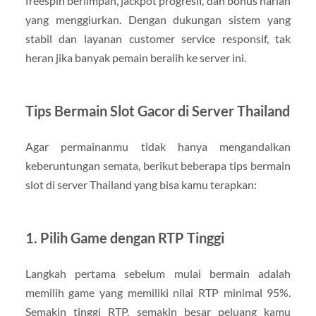
freespin berlimpah, jackpot progresif, dan bonus harian
yang menggiurkan. Dengan dukungan sistem yang
stabil dan layanan customer service responsif, tak
heran jika banyak pemain beralih ke server ini.
Tips Bermain Slot Gacor di Server Thailand
Agar permainanmu tidak hanya mengandalkan
keberuntungan semata, berikut beberapa tips bermain
slot di server Thailand yang bisa kamu terapkan:
1. Pilih Game dengan RTP Tinggi
Langkah pertama sebelum mulai bermain adalah
memilih game yang memiliki nilai RTP minimal 95%.
Semakin tinggi RTP, semakin besar peluang kamu