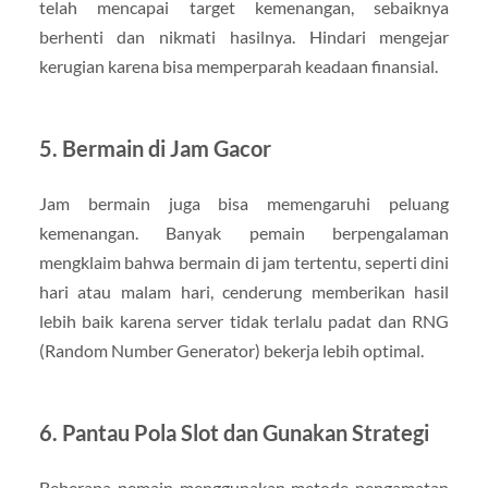
telah mencapai target kemenangan, sebaiknya
berhenti dan nikmati hasilnya. Hindari mengejar
kerugian karena bisa memperparah keadaan finansial.
5. Bermain di Jam Gacor
Jam bermain juga bisa memengaruhi peluang
kemenangan. Banyak pemain berpengalaman
mengklaim bahwa bermain di jam tertentu, seperti dini
hari atau malam hari, cenderung memberikan hasil
lebih baik karena server tidak terlalu padat dan RNG
(Random Number Generator) bekerja lebih optimal.
6. Pantau Pola Slot dan Gunakan Strategi
Beberapa pemain menggunakan metode pengamatan