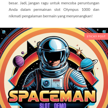
besar. Jadi, jangan ragu untuk mencoba peruntungan
Anda dalam permainan slot Olympus 1000 dan
nikmati pengalaman bermain yang menyenangkan!
STICKY POST