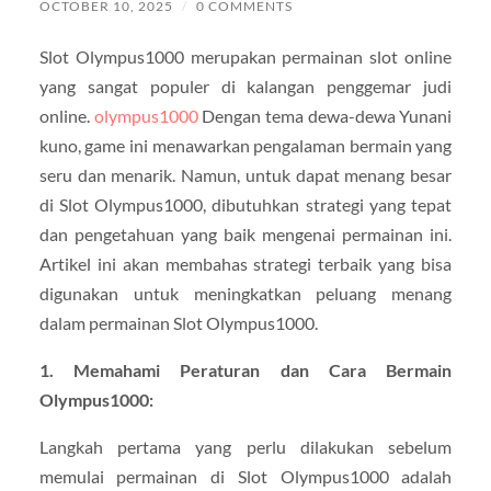
OCTOBER 10, 2025
/
0 COMMENTS
Slot Olympus1000 merupakan permainan slot online
yang sangat populer di kalangan penggemar judi
online.
olympus1000
Dengan tema dewa-dewa Yunani
kuno, game ini menawarkan pengalaman bermain yang
seru dan menarik. Namun, untuk dapat menang besar
di Slot Olympus1000, dibutuhkan strategi yang tepat
dan pengetahuan yang baik mengenai permainan ini.
Artikel ini akan membahas strategi terbaik yang bisa
digunakan untuk meningkatkan peluang menang
dalam permainan Slot Olympus1000.
1. Memahami Peraturan dan Cara Bermain
Olympus1000:
Langkah pertama yang perlu dilakukan sebelum
memulai permainan di Slot Olympus1000 adalah