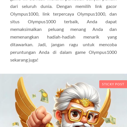
dari seluruh dunia. Dengan memilih link gacor
Olympus1000, link terpercaya Olympus1000, dan
situs Olympus1000 terbaik, Anda dapat
memaksimalkan peluang menang Anda dan
memenangkan hadiah-hadiah menarik yang
ditawarkan. Jadi, jangan ragu untuk mencoba
peruntungan Anda di dalam game Olympus1000
sekarang juga!
STICKY POST