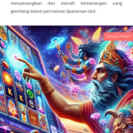
menyenangkan dan meraih kemenangan yang
gemilang dalam permainan Spaceman slot.
STICKY POST