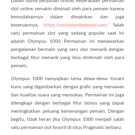
Dalam dunia perjudian online, keberadaan permainan
slot online semakin diminati oleh para pemain karena
kemudahannya dalam dimainkan dan juga
keseruannya.
https://crystalsmiledental.com/
Salah
satu permainan slot yang sedang populer saat ini
adalah Olympus 1000. Permainan ini menawarkan
pengalaman bermain yang seru dan menarik dengan
berbagai fitur menarik yang bisa dinikmati oleh para
pemain.
Olympus 1000 menyajikan tema dewa-dewa Yunani
kuno yang digambarkan dengan grafis yang menawan
dan kualitas suara yang memukau. Permainan ini juga
dilengkapi dengan berbagai fitur bonus yang dapat
meningkatkan peluang kemenangan pemain. Dengan
begitu, tidak heran jika Olympus 1000 menjadi salah
satu permainan slot favorit di situs Pragmatic terbaru.