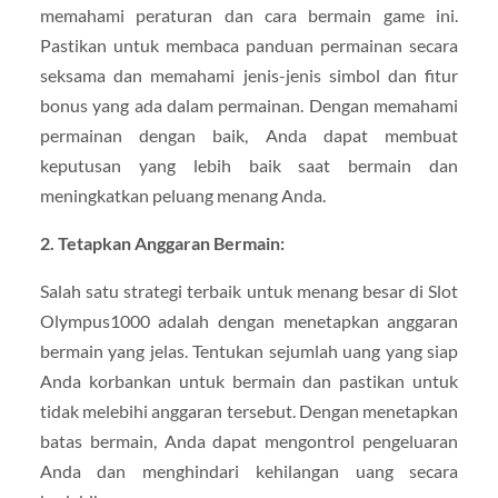
memahami peraturan dan cara bermain game ini.
Pastikan untuk membaca panduan permainan secara
seksama dan memahami jenis-jenis simbol dan fitur
bonus yang ada dalam permainan. Dengan memahami
permainan dengan baik, Anda dapat membuat
keputusan yang lebih baik saat bermain dan
meningkatkan peluang menang Anda.
2. Tetapkan Anggaran Bermain:
Salah satu strategi terbaik untuk menang besar di Slot
Olympus1000 adalah dengan menetapkan anggaran
bermain yang jelas. Tentukan sejumlah uang yang siap
Anda korbankan untuk bermain dan pastikan untuk
tidak melebihi anggaran tersebut. Dengan menetapkan
batas bermain, Anda dapat mengontrol pengeluaran
Anda dan menghindari kehilangan uang secara