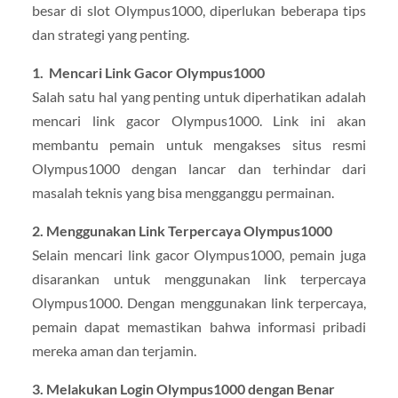
besar di slot Olympus1000, diperlukan beberapa tips
dan strategi yang penting.
1. Mencari Link Gacor Olympus1000
Salah satu hal yang penting untuk diperhatikan adalah
mencari link gacor Olympus1000. Link ini akan
membantu pemain untuk mengakses situs resmi
Olympus1000 dengan lancar dan terhindar dari
masalah teknis yang bisa mengganggu permainan.
2. Menggunakan Link Terpercaya Olympus1000
Selain mencari link gacor Olympus1000, pemain juga
disarankan untuk menggunakan link terpercaya
Olympus1000. Dengan menggunakan link terpercaya,
pemain dapat memastikan bahwa informasi pribadi
mereka aman dan terjamin.
3. Melakukan Login Olympus1000 dengan Benar