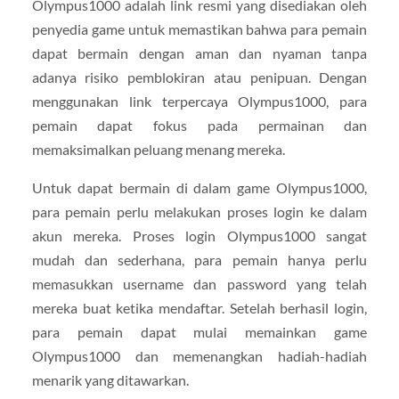
Olympus1000 adalah link resmi yang disediakan oleh
penyedia game untuk memastikan bahwa para pemain
dapat bermain dengan aman dan nyaman tanpa
adanya risiko pemblokiran atau penipuan. Dengan
menggunakan link terpercaya Olympus1000, para
pemain dapat fokus pada permainan dan
memaksimalkan peluang menang mereka.
Untuk dapat bermain di dalam game Olympus1000,
para pemain perlu melakukan proses login ke dalam
akun mereka. Proses login Olympus1000 sangat
mudah dan sederhana, para pemain hanya perlu
memasukkan username dan password yang telah
mereka buat ketika mendaftar. Setelah berhasil login,
para pemain dapat mulai memainkan game
Olympus1000 dan memenangkan hadiah-hadiah
menarik yang ditawarkan.