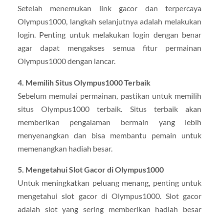
Setelah menemukan link gacor dan terpercaya
Olympus1000, langkah selanjutnya adalah melakukan
login. Penting untuk melakukan login dengan benar
agar dapat mengakses semua fitur permainan
Olympus1000 dengan lancar.
4. Memilih Situs Olympus1000 Terbaik
Sebelum memulai permainan, pastikan untuk memilih
situs Olympus1000 terbaik. Situs terbaik akan
memberikan pengalaman bermain yang lebih
menyenangkan dan bisa membantu pemain untuk
memenangkan hadiah besar.
5. Mengetahui Slot Gacor di Olympus1000
Untuk meningkatkan peluang menang, penting untuk
mengetahui slot gacor di Olympus1000. Slot gacor
adalah slot yang sering memberikan hadiah besar