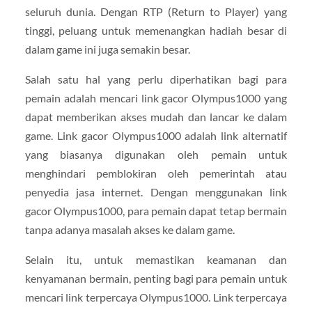
seluruh dunia. Dengan RTP (Return to Player) yang
tinggi, peluang untuk memenangkan hadiah besar di
dalam game ini juga semakin besar.
Salah satu hal yang perlu diperhatikan bagi para
pemain adalah mencari link gacor Olympus1000 yang
dapat memberikan akses mudah dan lancar ke dalam
game. Link gacor Olympus1000 adalah link alternatif
yang biasanya digunakan oleh pemain untuk
menghindari pemblokiran oleh pemerintah atau
penyedia jasa internet. Dengan menggunakan link
gacor Olympus1000, para pemain dapat tetap bermain
tanpa adanya masalah akses ke dalam game.
Selain itu, untuk memastikan keamanan dan
kenyamanan bermain, penting bagi para pemain untuk
mencari link terpercaya Olympus1000. Link terpercaya