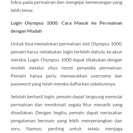
fokus pada permainan dan mengejar kemenangan yang
lebih besar.
Login Olympus 1000: Cara Masuk ke Permainan
dengan Mudah
Untuk bisa memainkan permainan slot Olympus 1000,
pemain harus melakukan login terlebih dahulu ke akun
mereka. Login Olympus 1000 dapat dilakukan dengan
mudah melalui situs resmi penyedia permainan.
Pemain hanya perlu memasukkan username dan
password yang telah mereka daftarkan sebelumnya.
Setelah berhasil login, pemain dapat langsung memulai
permainan dan menikmati segala fitur menarik yang
disediakan. Dengan begitu, pemain dapat merasakan
pengalaman bermain yang lebih menyenangkan dan
seru. Namun, penting untuk selalu menjaga