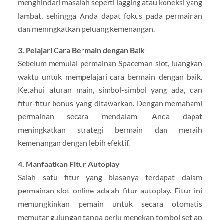
menghindari masalah seperti lagging atau koneksi yang
lambat, sehingga Anda dapat fokus pada permainan
dan meningkatkan peluang kemenangan.
3. Pelajari Cara Bermain dengan Baik
Sebelum memulai permainan Spaceman slot, luangkan
waktu untuk mempelajari cara bermain dengan baik.
Ketahui aturan main, simbol-simbol yang ada, dan
fitur-fitur bonus yang ditawarkan. Dengan memahami
permainan secara mendalam, Anda dapat
meningkatkan strategi bermain dan meraih
kemenangan dengan lebih efektif.
4. Manfaatkan Fitur Autoplay
Salah satu fitur yang biasanya terdapat dalam
permainan slot online adalah fitur autoplay. Fitur ini
memungkinkan pemain untuk secara otomatis
memutar gulungan tanpa perlu menekan tombol setiap