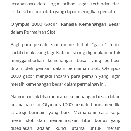
kerahasiaan data login pribadi agar terhindar dari
risiko kebocoran data yang dapat merugikan pemain.
Olympus 1000 Gacor: Rahasia Kemenangan Besar
dalam Permainan Slot
Bagi para pemain slot online, istilah “gacor” tentu
sudah tidak asing lagi. Kata ini sering digunakan untuk
menggambarkan kemenangan besar yang berhasil
diraih oleh pemain dalam permainan slot. Olympus
1000 gacor menjadi incaran para pemain yang ingin
meraih kemenangan besar dalam permainan ini.
Namun, untuk bisa mencapai kemenangan besar dalam
permainan slot Olympus 1000, pemain harus memiliki
strategi bermain yang baik. Memahami cara kerja
mesin slot dan memanfaatkan fitur bonus yang
disediakan adalah kunci utama untuk meraih