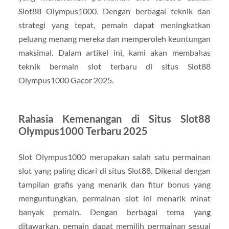
Slot88 Olympus1000. Dengan berbagai teknik dan
strategi yang tepat, pemain dapat meningkatkan
peluang menang mereka dan memperoleh keuntungan
maksimal. Dalam artikel ini, kami akan membahas
teknik bermain slot terbaru di situs Slot88
Olympus1000 Gacor 2025.
Rahasia Kemenangan di Situs Slot88
Olympus1000 Terbaru 2025
Slot Olympus1000 merupakan salah satu permainan
slot yang paling dicari di situs Slot88. Dikenal dengan
tampilan grafis yang menarik dan fitur bonus yang
menguntungkan, permainan slot ini menarik minat
banyak pemain. Dengan berbagai tema yang
ditawarkan, pemain dapat memilih permainan sesuai