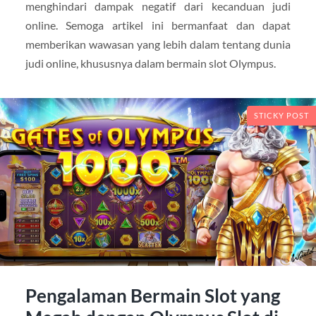
menghindari dampak negatif dari kecanduan judi
online. Semoga artikel ini bermanfaat dan dapat
memberikan wawasan yang lebih dalam tentang dunia
judi online, khususnya dalam bermain slot Olympus.
STICKY POST
Pengalaman Bermain Slot yang