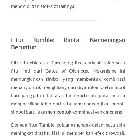
menonjol dari slot-slot lainnya.
Fitur Tumble: Rantai Kemenangan
Beruntun
Fitur Tumble atau Cascading Reels adalah salah satu
fitur inti dari Gates of Olympus. Mekanisme ini
memungkinkan simbol yang membentuk kombinasi
menang untuk menghilang dan digantikan oleh simbol
baru yang jatuh dari atas. Ini berarti satu putaran bisa
menghasilkan lebih dari satu kemenangan jika simbol-
simbol baru juga membentuk kombinasi yang menang.
Dengan fitur Tumble, peluang menang dalam satu spin
meningkat drastis. Hal ini memberikan efek snowball,