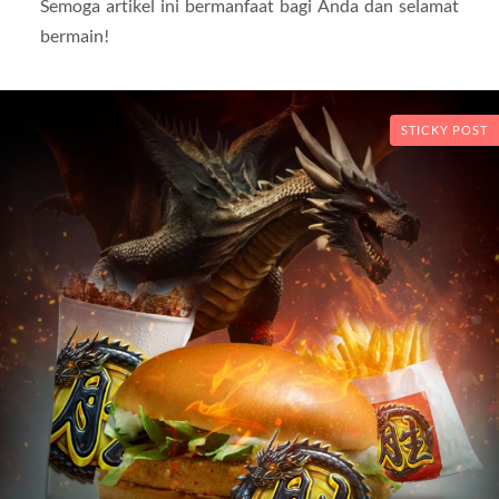
Semoga artikel ini bermanfaat bagi Anda dan selamat
bermain!
STICKY POST