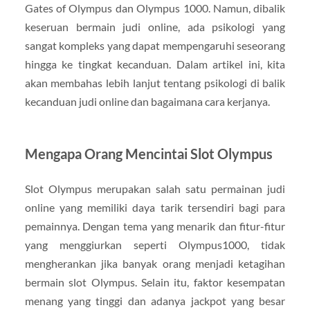
Gates of Olympus dan Olympus 1000. Namun, dibalik
keseruan bermain judi online, ada psikologi yang
sangat kompleks yang dapat mempengaruhi seseorang
hingga ke tingkat kecanduan. Dalam artikel ini, kita
akan membahas lebih lanjut tentang psikologi di balik
kecanduan judi online dan bagaimana cara kerjanya.
Mengapa Orang Mencintai Slot Olympus
Slot Olympus merupakan salah satu permainan judi
online yang memiliki daya tarik tersendiri bagi para
pemainnya. Dengan tema yang menarik dan fitur-fitur
yang menggiurkan seperti Olympus1000, tidak
mengherankan jika banyak orang menjadi ketagihan
bermain slot Olympus. Selain itu, faktor kesempatan
menang yang tinggi dan adanya jackpot yang besar