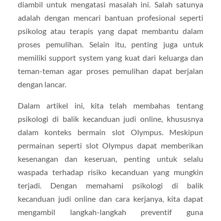
diambil untuk mengatasi masalah ini. Salah satunya
adalah dengan mencari bantuan profesional seperti
psikolog atau terapis yang dapat membantu dalam
proses pemulihan. Selain itu, penting juga untuk
memiliki support system yang kuat dari keluarga dan
teman-teman agar proses pemulihan dapat berjalan
dengan lancar.
Dalam artikel ini, kita telah membahas tentang
psikologi di balik kecanduan judi online, khususnya
dalam konteks bermain slot Olympus. Meskipun
permainan seperti slot Olympus dapat memberikan
kesenangan dan keseruan, penting untuk selalu
waspada terhadap risiko kecanduan yang mungkin
terjadi. Dengan memahami psikologi di balik
kecanduan judi online dan cara kerjanya, kita dapat
mengambil langkah-langkah preventif guna