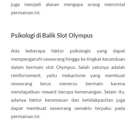
juga menjadi alasan mengapa orang mencintai
permainan ini.
Psikologi di Balik Slot Olympus
Ada beberapa faktor psikologis yang dapat
mempengaruhi seseorang hingga ke tingkat kecanduan
dalam bermain slot Olympus. Salah satunya adalah
reinforcement, yaitu mekanisme yang membuat
seseorang terus menerus bermain karena
mendapatkan reward berupa kemenangan. Selain itu,
adanya faktor kecemasan dan ketidakpastian juga
dapat membuat seseorang semakin terpaku pada
permainan ini.