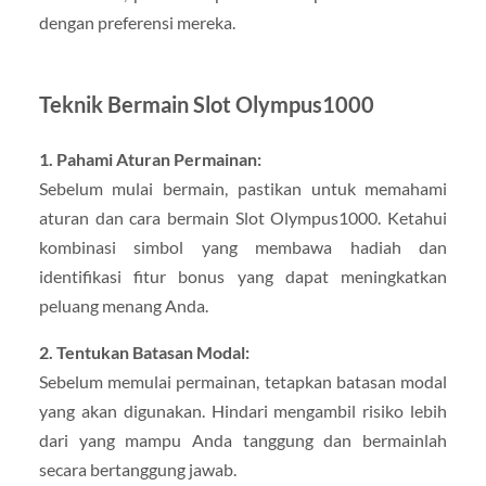
dengan preferensi mereka.
Teknik Bermain Slot Olympus1000
1. Pahami Aturan Permainan:
Sebelum mulai bermain, pastikan untuk memahami
aturan dan cara bermain Slot Olympus1000. Ketahui
kombinasi simbol yang membawa hadiah dan
identifikasi fitur bonus yang dapat meningkatkan
peluang menang Anda.
2. Tentukan Batasan Modal:
Sebelum memulai permainan, tetapkan batasan modal
yang akan digunakan. Hindari mengambil risiko lebih
dari yang mampu Anda tanggung dan bermainlah
secara bertanggung jawab.