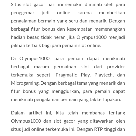
Situs slot gacor hari ini semakin diminati oleh para
penggemar judi online karena memberikan
pengalaman bermain yang seru dan menarik. Dengan
berbagai fitur bonus dan kesempatan memenangkan
hadiah besar, tidak heran jika Olympus1000 menjadi
pilihan terbaik bagi para pemain slot online.
Di Olympus1000, para pemain dapat menikmati
berbagai macam permainan slot dari provider
terkemuka seperti Pragmatic Play, Playtech, dan
Microgaming. Dengan berbagai tema yang menarik dan
fitur bonus yang menggiurkan, para pemain dapat
menikmati pengalaman bermain yang tak terlupakan.
Dalam artikel ini, kita telah membahas tentang
Olympus1000 dan slot gacor yang ditawarkan oleh
situs judi online terkemuka ini. Dengan RTP tinggi dan