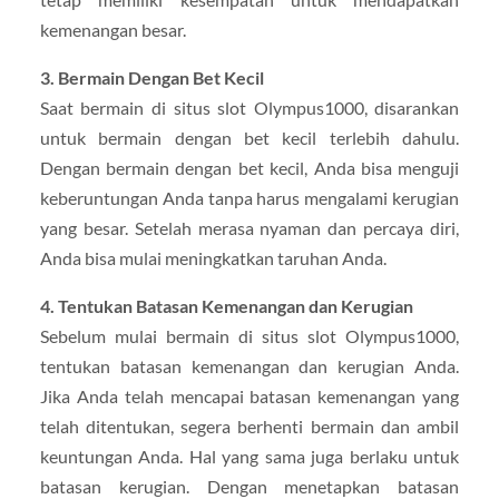
kemenangan besar.
3. Bermain Dengan Bet Kecil
Saat bermain di situs slot Olympus1000, disarankan
untuk bermain dengan bet kecil terlebih dahulu.
Dengan bermain dengan bet kecil, Anda bisa menguji
keberuntungan Anda tanpa harus mengalami kerugian
yang besar. Setelah merasa nyaman dan percaya diri,
Anda bisa mulai meningkatkan taruhan Anda.
4. Tentukan Batasan Kemenangan dan Kerugian
Sebelum mulai bermain di situs slot Olympus1000,
tentukan batasan kemenangan dan kerugian Anda.
Jika Anda telah mencapai batasan kemenangan yang
telah ditentukan, segera berhenti bermain dan ambil
keuntungan Anda. Hal yang sama juga berlaku untuk
batasan kerugian. Dengan menetapkan batasan