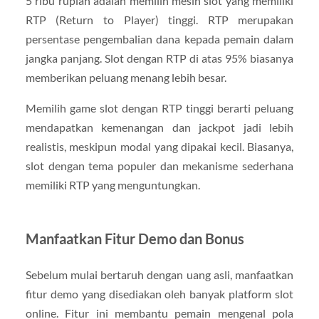
5 ribu rupiah adalah memilih mesin slot yang memiliki
RTP (Return to Player) tinggi. RTP merupakan
persentase pengembalian dana kepada pemain dalam
jangka panjang. Slot dengan RTP di atas 95% biasanya
memberikan peluang menang lebih besar.
Memilih game slot dengan RTP tinggi berarti peluang
mendapatkan kemenangan dan jackpot jadi lebih
realistis, meskipun modal yang dipakai kecil. Biasanya,
slot dengan tema populer dan mekanisme sederhana
memiliki RTP yang menguntungkan.
Manfaatkan Fitur Demo dan Bonus
Sebelum mulai bertaruh dengan uang asli, manfaatkan
fitur demo yang disediakan oleh banyak platform slot
online. Fitur ini membantu pemain mengenal pola