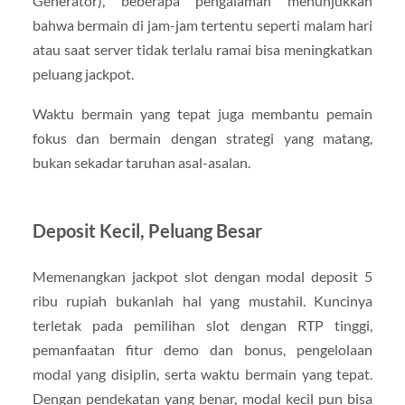
Generator), beberapa pengalaman menunjukkan
bahwa bermain di jam-jam tertentu seperti malam hari
atau saat server tidak terlalu ramai bisa meningkatkan
peluang jackpot.
Waktu bermain yang tepat juga membantu pemain
fokus dan bermain dengan strategi yang matang,
bukan sekadar taruhan asal-asalan.
Deposit Kecil, Peluang Besar
Memenangkan jackpot slot dengan modal deposit 5
ribu rupiah bukanlah hal yang mustahil. Kuncinya
terletak pada pemilihan slot dengan RTP tinggi,
pemanfaatan fitur demo dan bonus, pengelolaan
modal yang disiplin, serta waktu bermain yang tepat.
Dengan pendekatan yang benar, modal kecil pun bisa