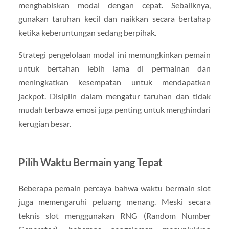
menghabiskan modal dengan cepat. Sebaliknya,
gunakan taruhan kecil dan naikkan secara bertahap
ketika keberuntungan sedang berpihak.
Strategi pengelolaan modal ini memungkinkan pemain
untuk bertahan lebih lama di permainan dan
meningkatkan kesempatan untuk mendapatkan
jackpot. Disiplin dalam mengatur taruhan dan tidak
mudah terbawa emosi juga penting untuk menghindari
kerugian besar.
Pilih Waktu Bermain yang Tepat
Beberapa pemain percaya bahwa waktu bermain slot
juga memengaruhi peluang menang. Meski secara
teknis slot menggunakan RNG (Random Number