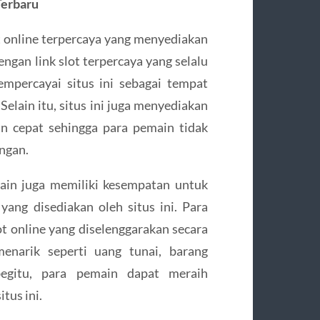
Terbaru
t online terpercaya yang menyediakan
engan link slot terpercaya yang selalu
empercayai situs ini sebagai tempat
Selain itu, situs ini juga menyediakan
 cepat sehingga para pemain tidak
ngan.
ain juga memiliki kesempatan untuk
ang disediakan oleh situs ini. Para
t online yang diselenggarakan secara
enarik seperti uang tunai, barang
begitu, para pemain dapat meraih
tus ini.