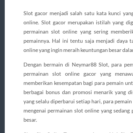
Slot gacor menjadi salah satu kata kunci yang
online. Slot gacor merupakan istilah yang d
permainan slot online yang sering member
pemainnya. Hal ini tentu saja menjadi daya ta
online yang ingin meraih keuntungan besar dala
Dengan bermain di Neymar88 Slot, para pem
permainan slot online gacor yang menawa
memberikan kesempatan bagi para pemain un
berbagai bonus dan promosi menarik yang dis
yang selalu diperbarui setiap hari, para pemai
mengenai permainan slot online yang sedang
besar.