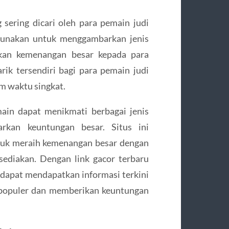
 sering dicari oleh para pemain judi
igunakan untuk menggambarkan jenis
ikan kemenangan besar kepada para
rik tersendiri bagi para pemain judi
m waktu singkat.
ain dapat menikmati berbagai jenis
rkan keuntungan besar. Situs ini
tuk meraih kemenangan besar dengan
ediakan. Dengan link gacor terbaru
n dapat mendapatkan informasi terkini
 populer dan memberikan keuntungan