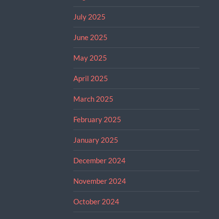
July 2025
June 2025
May 2025
April 2025
March 2025
February 2025
January 2025
December 2024
November 2024
October 2024