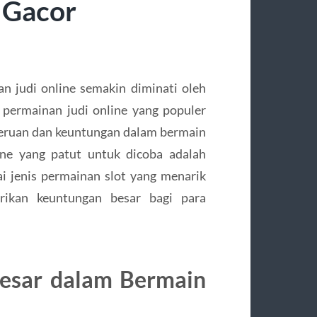
 Gacor
nan judi online semakin diminati oleh
 permainan judi online yang populer
eseruan dan keuntungan dalam bermain
line yang patut untuk dicoba adalah
i jenis permainan slot yang menarik
rikan keuntungan besar bagi para
Besar dalam Bermain