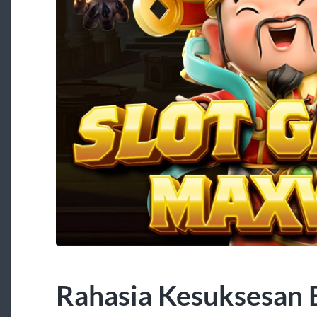
Rahasia Kesuksesan B