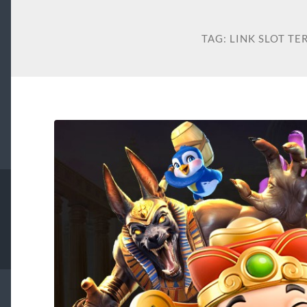
TAG:
LINK SLOT T