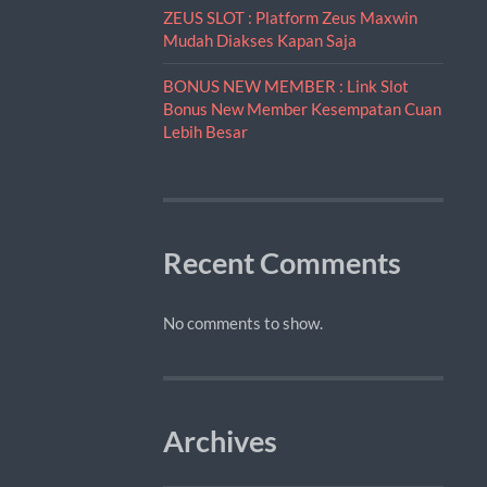
ZEUS SLOT : Platform Zeus Maxwin
Mudah Diakses Kapan Saja
BONUS NEW MEMBER : Link Slot
Bonus New Member Kesempatan Cuan
Lebih Besar
Recent Comments
No comments to show.
Archives