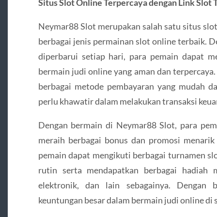
Situs Slot Online Terpercaya dengan Link Slot 
Neymar88 Slot merupakan salah satu situs slo
berbagai jenis permainan slot online terbaik. D
diperbarui setiap hari, para pemain dapat m
bermain judi online yang aman dan terpercaya. 
berbagai metode pembayaran yang mudah dan
perlu khawatir dalam melakukan transaksi keua
Dengan bermain di Neymar88 Slot, para pem
meraih berbagai bonus dan promosi menarik y
pemain dapat mengikuti berbagai turnamen slo
rutin serta mendapatkan berbagai hadiah m
elektronik, dan lain sebagainya. Dengan 
keuntungan besar dalam bermain judi online di si