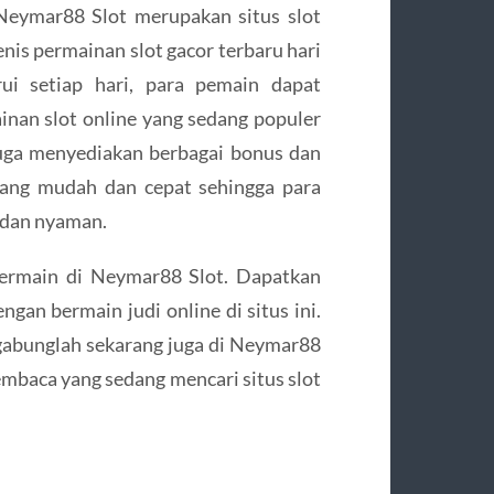
Neymar88 Slot merupakan situs slot
nis permainan slot gacor terbaru hari
rui setiap hari, para pemain dapat
nan slot online yang sedang populer
juga menyediakan berbagai bonus dan
ang mudah dan cepat sehingga para
 dan nyaman.
bermain di Neymar88 Slot. Dapatkan
an bermain judi online di situs ini.
gabunglah sekarang juga di Neymar88
pembaca yang sedang mencari situs slot