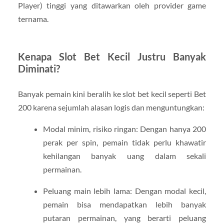
Player) tinggi yang ditawarkan oleh provider game
ternama.
Kenapa Slot Bet Kecil Justru Banyak
Diminati?
Banyak pemain kini beralih ke slot bet kecil seperti Bet
200 karena sejumlah alasan logis dan menguntungkan:
Modal minim, risiko ringan: Dengan hanya 200
perak per spin, pemain tidak perlu khawatir
kehilangan banyak uang dalam sekali
permainan.
Peluang main lebih lama: Dengan modal kecil,
pemain bisa mendapatkan lebih banyak
putaran permainan, yang berarti peluang