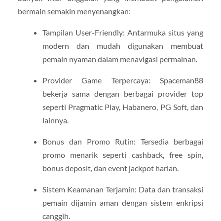
bermain semakin menyenangkan:
Tampilan User-Friendly: Antarmuka situs yang
modern dan mudah digunakan membuat
pemain nyaman dalam menavigasi permainan.
Provider Game Terpercaya: Spaceman88
bekerja sama dengan berbagai provider top
seperti Pragmatic Play, Habanero, PG Soft, dan
lainnya.
Bonus dan Promo Rutin: Tersedia berbagai
promo menarik seperti cashback, free spin,
bonus deposit, dan event jackpot harian.
Sistem Keamanan Terjamin: Data dan transaksi
pemain dijamin aman dengan sistem enkripsi
canggih.