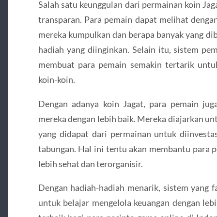
Salah satu keunggulan dari permainan koin Jag
transparan. Para pemain dapat melihat dengan
mereka kumpulkan dan berapa banyak yang di
hadiah yang diinginkan. Selain itu, sistem p
membuat para pemain semakin tertarik unt
koin-koin.
Dengan adanya koin Jagat, para pemain jug
mereka dengan lebih baik. Mereka diajarkan u
yang didapat dari permainan untuk diinvesta
tabungan. Hal ini tentu akan membantu para 
lebih sehat dan terorganisir.
Dengan hadiah-hadiah menarik, sistem yang fa
untuk belajar mengelola keuangan dengan lebi