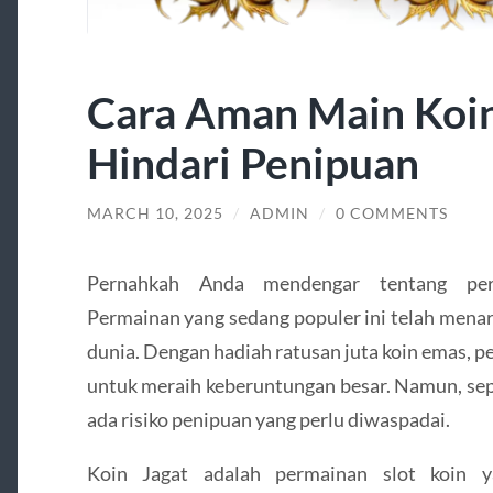
Cara Aman Main Koin
Hindari Penipuan
MARCH 10, 2025
/
ADMIN
/
0 COMMENTS
Pernahkah Anda mendengar tentang p
Permainan yang sedang populer ini telah menar
dunia. Dengan hadiah ratusan juta koin emas,
untuk meraih keberuntungan besar. Namun, sepe
ada risiko penipuan yang perlu diwaspadai.
Koin Jagat adalah permainan slot koin 