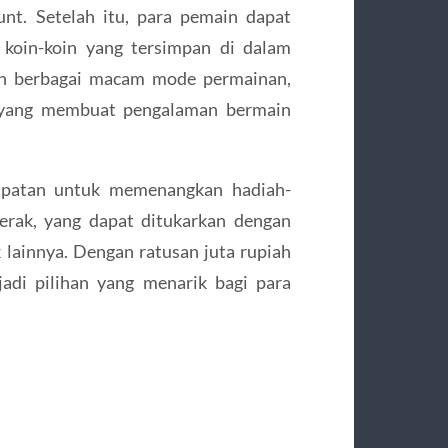
nt. Setelah itu, para pemain dapat
koin-koin yang tersimpan di dalam
an berbagai macam mode permainan,
n, yang membuat pengalaman bermain
empatan untuk memenangkan hadiah-
perak, yang dapat ditukarkan dengan
 lainnya. Dengan ratusan juta rupiah
adi pilihan yang menarik bagi para