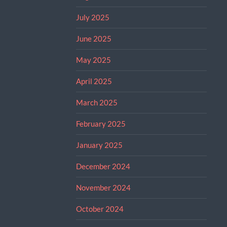
July 2025
June 2025
May 2025
April 2025
March 2025
February 2025
January 2025
December 2024
November 2024
October 2024