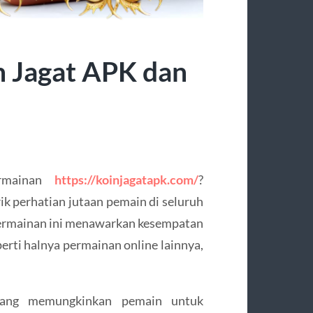
 Jagat APK dan
ermainan
https://koinjagatapk.com/
?
ik perhatian jutaan pemain di seluruh
 permainan ini menawarkan kesempatan
rti halnya permainan online lainnya,
yang memungkinkan pemain untuk