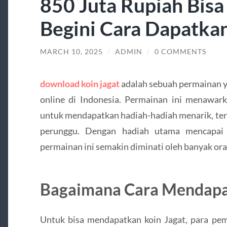
850 Juta Rupiah Bisa
Begini Cara Dapatkan
MARCH 10, 2025
/
ADMIN
/
0 COMMENTS
download koin jagat
adalah sebuah permainan y
online di Indonesia. Permainan ini menawa
untuk mendapatkan hadiah-hadiah menarik, term
perunggu. Dengan hadiah utama mencapai 8
permainan ini semakin diminati oleh banyak ora
Bagaimana Cara Mendapat
Untuk bisa mendapatkan koin Jagat, para pem