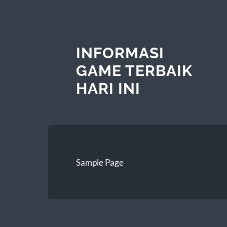
INFORMASI
GAME TERBAIK
HARI INI
Sample Page