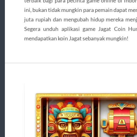
terbaik bagi para pecinta game online di In
ini, bukan tidak mungkin para pemain dapat m
juta rupiah dan mengubah hidup mereka menjad
Segera unduh aplikasi game Jagat Coin Hu
mendapatkan koin Jagat sebanyak mungkin!