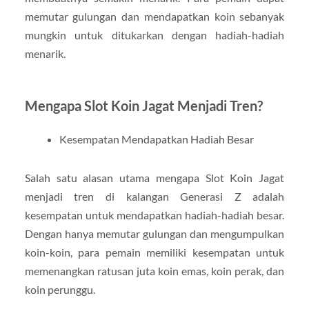
memutar gulungan dan mendapatkan koin sebanyak
mungkin untuk ditukarkan dengan hadiah-hadiah
menarik.
Mengapa Slot Koin Jagat Menjadi Tren?
Kesempatan Mendapatkan Hadiah Besar
Salah satu alasan utama mengapa Slot Koin Jagat
menjadi tren di kalangan Generasi Z adalah
kesempatan untuk mendapatkan hadiah-hadiah besar.
Dengan hanya memutar gulungan dan mengumpulkan
koin-koin, para pemain memiliki kesempatan untuk
memenangkan ratusan juta koin emas, koin perak, dan
koin perunggu.