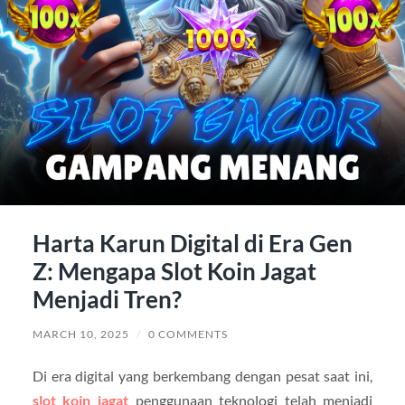
Harta Karun Digital di Era Gen
Z: Mengapa Slot Koin Jagat
Menjadi Tren?
MARCH 10, 2025
/
0 COMMENTS
Di era digital yang berkembang dengan pesat saat ini,
slot koin jagat
penggunaan teknologi telah menjadi