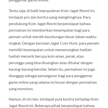
Tentu saja, di balik kepopuleran Koin Jagat Resmi ini,
terdapat pro dan kontra yang mengiringinya. Para
pendukung Koin Jagat Resmi berpendapat bahwa
permainan ini memberikan kesempatan bagi para
pemain untuk meraih keuntungan besar dalam waktu
singkat. Dengan bermain Jagat Coin Hunt, para pemain
memiliki kesempatan untuk memenangkan hadiah-
hadiah menarik berupa koin emas, perak, atau
perunggu yang bisa diuangkan atau ditukar dengan
barang-barang bernilai. Selain itu, permainan ini juga
dianggap sebagai penyegaran bagi para penggemar
game online yang selama ini bosan dengan permainan
yang monoton.
Namun, di sisi lain, terdapat pula kontra terhadap Koin
Jagat Resmi ini. Beberapa pihak berpendapat bahwa