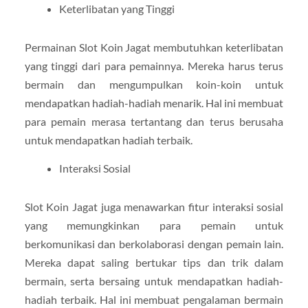
Keterlibatan yang Tinggi
Permainan Slot Koin Jagat membutuhkan keterlibatan
yang tinggi dari para pemainnya. Mereka harus terus
bermain dan mengumpulkan koin-koin untuk
mendapatkan hadiah-hadiah menarik. Hal ini membuat
para pemain merasa tertantang dan terus berusaha
untuk mendapatkan hadiah terbaik.
Interaksi Sosial
Slot Koin Jagat juga menawarkan fitur interaksi sosial
yang memungkinkan para pemain untuk
berkomunikasi dan berkolaborasi dengan pemain lain.
Mereka dapat saling bertukar tips dan trik dalam
bermain, serta bersaing untuk mendapatkan hadiah-
hadiah terbaik. Hal ini membuat pengalaman bermain