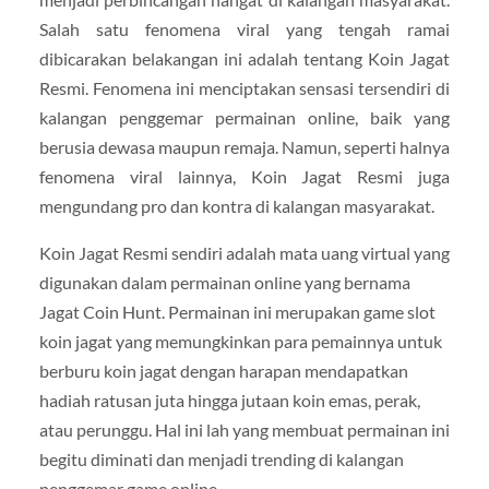
Salah satu fenomena viral yang tengah ramai
dibicarakan belakangan ini adalah tentang Koin Jagat
Resmi. Fenomena ini menciptakan sensasi tersendiri di
kalangan penggemar permainan online, baik yang
berusia dewasa maupun remaja. Namun, seperti halnya
fenomena viral lainnya, Koin Jagat Resmi juga
mengundang pro dan kontra di kalangan masyarakat.
Koin Jagat Resmi sendiri adalah mata uang virtual yang
digunakan dalam permainan online yang bernama
Jagat Coin Hunt. Permainan ini merupakan game slot
koin jagat yang memungkinkan para pemainnya untuk
berburu koin jagat dengan harapan mendapatkan
hadiah ratusan juta hingga jutaan koin emas, perak,
atau perunggu. Hal ini lah yang membuat permainan ini
begitu diminati dan menjadi trending di kalangan
penggemar game online.