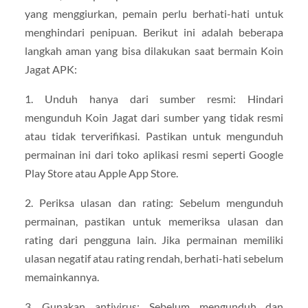
yang menggiurkan, pemain perlu berhati-hati untuk
menghindari penipuan. Berikut ini adalah beberapa
langkah aman yang bisa dilakukan saat bermain Koin
Jagat APK:
1. Unduh hanya dari sumber resmi: Hindari
mengunduh Koin Jagat dari sumber yang tidak resmi
atau tidak terverifikasi. Pastikan untuk mengunduh
permainan ini dari toko aplikasi resmi seperti Google
Play Store atau Apple App Store.
2. Periksa ulasan dan rating: Sebelum mengunduh
permainan, pastikan untuk memeriksa ulasan dan
rating dari pengguna lain. Jika permainan memiliki
ulasan negatif atau rating rendah, berhati-hati sebelum
memainkannya.
3. Gunakan antivirus: Sebelum mengunduh dan