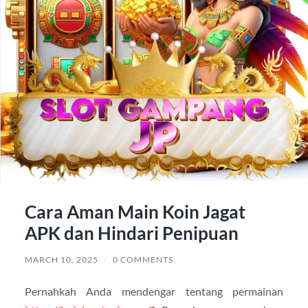
Cara Aman Main Koin Jagat
APK dan Hindari Penipuan
MARCH 10, 2025
/
0 COMMENTS
Pernahkah Anda mendengar tentang permainan