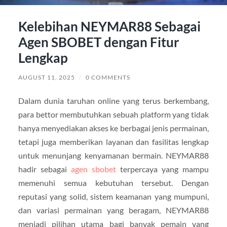
Kelebihan NEYMAR88 Sebagai
Agen SBOBET dengan Fitur
Lengkap
AUGUST 11, 2025
/
0 COMMENTS
Dalam dunia taruhan online yang terus berkembang,
para bettor membutuhkan sebuah platform yang tidak
hanya menyediakan akses ke berbagai jenis permainan,
tetapi juga memberikan layanan dan fasilitas lengkap
untuk menunjang kenyamanan bermain. NEYMAR88
hadir sebagai
agen sbobet
terpercaya yang mampu
memenuhi semua kebutuhan tersebut. Dengan
reputasi yang solid, sistem keamanan yang mumpuni,
dan variasi permainan yang beragam, NEYMAR88
menjadi pilihan utama bagi banyak pemain yang