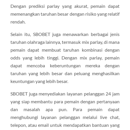
Dengan prediksi parlay yang akurat, pemain dapat
memenangkan taruhan besar dengan risiko yang relatif
rendah.
Selain itu, SBOBET juga menawarkan berbagai jenis
taruhan olahraga lainnya, termasuk mix parlay, di mana
pemain dapat membuat taruhan kombinasi dengan
odds yang lebih tinggi. Dengan mix parlay, pemain
dapat mencoba keberuntungan mereka dengan
taruhan yang lebih besar dan peluang menghasilkan
keuntungan yang lebih besar.
SBOBET juga menyediakan layanan pelanggan 24 jam
yang siap membantu para pemain dengan pertanyaan
dan masalah apa pun. Para pemain dapat
menghubungi layanan pelanggan melalui live chat,
telepon, atau email untuk mendapatkan bantuan yang