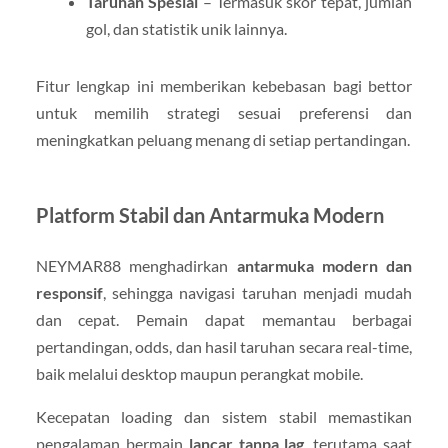
Taruhan Spesial
– Termasuk skor tepat, jumlah
gol, dan statistik unik lainnya.
Fitur lengkap ini memberikan kebebasan bagi bettor
untuk memilih strategi sesuai preferensi dan
meningkatkan peluang menang di setiap pertandingan.
Platform Stabil dan Antarmuka Modern
NEYMAR88 menghadirkan
antarmuka modern dan
responsif
, sehingga navigasi taruhan menjadi mudah
dan cepat. Pemain dapat memantau berbagai
pertandingan, odds, dan hasil taruhan secara real-time,
baik melalui desktop maupun perangkat mobile.
Kecepatan loading dan sistem stabil memastikan
pengalaman bermain
lancar tanpa lag
, terutama saat