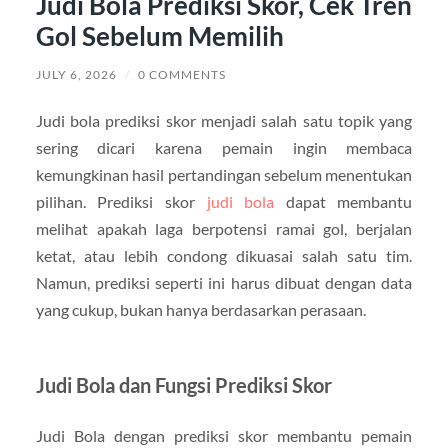
Judi Bola Prediksi Skor, Cek Tren
Gol Sebelum Memilih
JULY 6, 2026
/
0 COMMENTS
Judi bola prediksi skor menjadi salah satu topik yang
sering dicari karena pemain ingin membaca
kemungkinan hasil pertandingan sebelum menentukan
pilihan. Prediksi skor
judi bola
dapat membantu
melihat apakah laga berpotensi ramai gol, berjalan
ketat, atau lebih condong dikuasai salah satu tim.
Namun, prediksi seperti ini harus dibuat dengan data
yang cukup, bukan hanya berdasarkan perasaan.
Judi Bola dan Fungsi Prediksi Skor
Judi Bola dengan prediksi skor membantu pemain