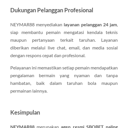
Dukungan Pelanggan Profesional
NEYMAR88 menyediakan
layanan pelanggan 24 jam
,
siap membantu pemain mengatasi kendala teknis
maupun pertanyaan terkait taruhan. Layanan
diberikan melalui live chat, email, dan media sosial
dengan respons cepat dan profesional.
Pelayanan ini memastikan setiap pemain mendapatkan
pengalaman bermain yang nyaman dan tanpa
hambatan, baik dalam taruhan bola maupun
permainan lainnya.
Kesimpulan
NEYMAR88
merupakan
agen resmi SBOBET paling