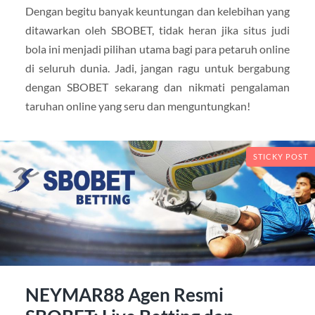
Dengan begitu banyak keuntungan dan kelebihan yang
ditawarkan oleh SBOBET, tidak heran jika situs judi
bola ini menjadi pilihan utama bagi para petaruh online
di seluruh dunia. Jadi, jangan ragu untuk bergabung
dengan SBOBET sekarang dan nikmati pengalaman
taruhan online yang seru dan menguntungkan!
STICKY POST
NEYMAR88 Agen Resmi