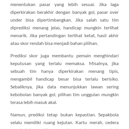
menentukan pasar yang lebih sesuai. Jika laga
diperkirakan berakhir dengan banyak gol, pasar over
under bisa dipertimbangkan. Jika salah satu tim
diprediksi menang jelas, handicap mungkin terlihat
menarik. Jika pertandingan terlihat ketat, hasil akhir
atau skor rendah bisa menjadi bahan pilihan.
Prediksi skor juga membantu pemain menghindari
keputusan yang terlalu memaksa. Misalnya, jika
sebuah tim hanya diperkirakan menang tipis,
mengambil handicap besar bisa terlalu berisiko.
Sebaliknya, jika data menunjukkan lawan sering
kebobolan banyak gol, pilihan tim unggulan mungkin
terasa lebih masuk akal.
Namun, prediksi tetap bukan kepastian. Sepakbola
selalu memiliki ruang kejutan. Kartu merah, cedera