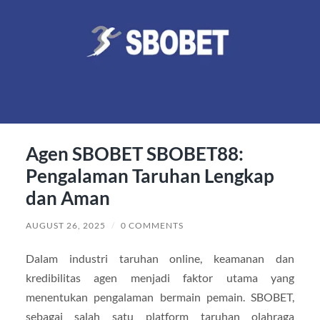
Agen SBOBET SBOBET88:
Pengalaman Taruhan Lengkap
dan Aman
AUGUST 26, 2025
/
0 COMMENTS
Dalam industri taruhan online, keamanan dan
kredibilitas agen menjadi faktor utama yang
menentukan pengalaman bermain pemain. SBOBET,
sebagai salah satu platform taruhan olahraga