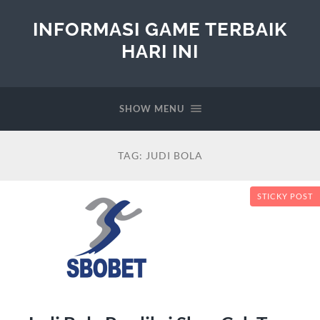
INFORMASI GAME TERBAIK
HARI INI
SHOW MENU
TAG:
JUDI BOLA
STICKY POST