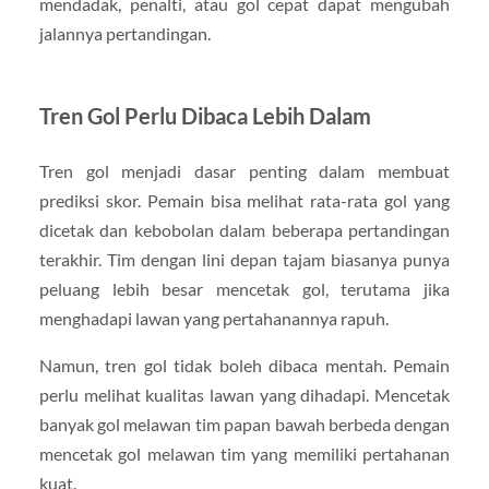
mendadak, penalti, atau gol cepat dapat mengubah
jalannya pertandingan.
Tren Gol Perlu Dibaca Lebih Dalam
Tren gol menjadi dasar penting dalam membuat
prediksi skor. Pemain bisa melihat rata-rata gol yang
dicetak dan kebobolan dalam beberapa pertandingan
terakhir. Tim dengan lini depan tajam biasanya punya
peluang lebih besar mencetak gol, terutama jika
menghadapi lawan yang pertahanannya rapuh.
Namun, tren gol tidak boleh dibaca mentah. Pemain
perlu melihat kualitas lawan yang dihadapi. Mencetak
banyak gol melawan tim papan bawah berbeda dengan
mencetak gol melawan tim yang memiliki pertahanan
kuat.