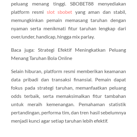
peluang menang tinggi. SBOBET88 menyediakan
platform resmi
slot sbobet
yang aman dan stabil,
memungkinkan pemain memasang taruhan dengan
nyaman serta menikmati fitur taruhan lengkap dari
over/under, handicap, hingga mix parlay.
Baca juga: Strategi Efektif Meningkatkan Peluang
Menang Taruhan Bola Online
Selain hiburan, platform resmi memberikan keamanan
data pribadi dan transaksi finansial. Pemain dapat
fokus pada strategi taruhan, memanfaatkan peluang
odds terbaik, serta memaksimalkan fitur tambahan
untuk meraih kemenangan. Pemahaman statistik
pertandingan, performa tim, dan tren hasil sebelumnya
menjadi kunci agar setiap taruhan lebih efektif.