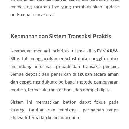
memasang taruhan live yang membutuhkan update
odds cepat dan akurat.
Keamanan dan Sistem Transaksi Praktis
Keamanan menjadi prioritas utama di NEYMAR88.
Situs ini menggunakan
enkripsi data canggih
untuk
melindungi informasi pribadi dan transaksi pemain.
Semua deposit dan penarikan dilakukan secara
aman
dan cepat
, mendukung berbagai metode pembayaran
modern, termasuk transfer bank dan dompet digital.
Sistem ini memastikan bettor dapat fokus pada
strategi taruhan dan menikmati permainan tanpa
khawatir terhadap keamanan dana.