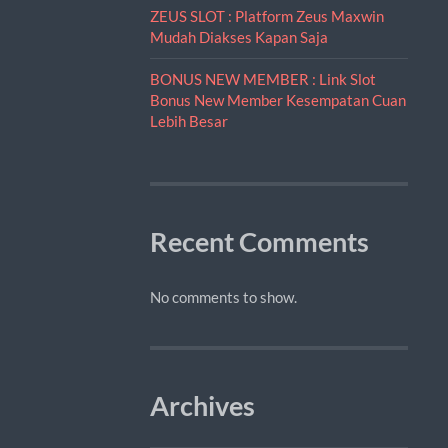
ZEUS SLOT : Platform Zeus Maxwin
Mudah Diakses Kapan Saja
BONUS NEW MEMBER : Link Slot
Bonus New Member Kesempatan Cuan
Lebih Besar
Recent Comments
No comments to show.
Archives