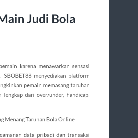
ain Judi Bola
a pemain karena menawarkan sensasi
gi. SBOBET88 menyediakan platform
ungkinkan pemain memasang taruhan
 lengkap dari over/under, handicap,
ang Menang Taruhan Bola Online
eamanan data pribadi dan transaksi