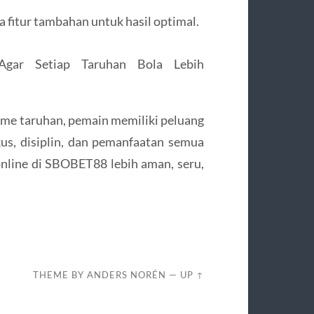
fitur tambahan untuk hasil optimal.
Agar Setiap Taruhan Bola Lebih
me taruhan, pemain memiliki peluang
us, disiplin, dan pemanfaatan semua
nline di SBOBET88 lebih aman, seru,
THEME BY
ANDERS NORÉN
—
UP ↑