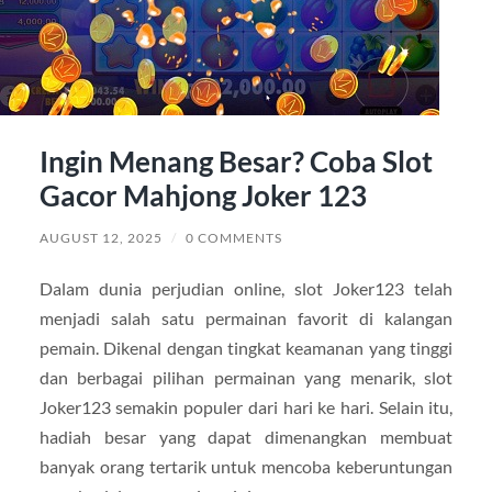
Ingin Menang Besar? Coba Slot
Gacor Mahjong Joker 123
AUGUST 12, 2025
/
0 COMMENTS
Dalam dunia perjudian online, slot Joker123 telah
menjadi salah satu permainan favorit di kalangan
pemain. Dikenal dengan tingkat keamanan yang tinggi
dan berbagai pilihan permainan yang menarik, slot
Joker123 semakin populer dari hari ke hari. Selain itu,
hadiah besar yang dapat dimenangkan membuat
banyak orang tertarik untuk mencoba keberuntungan