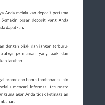
ya Anda melakukan deposit pertama
 Semakin besar deposit yang Anda
nda dapatkan.
n dengan bijak dan jangan terburu-
trategi permainan yang baik dan
kan taruhan.
agai promo dan bonus tambahan selain
lalu mencari informasi terupdate
ngsung agar Anda tidak ketinggalan
ambahan.