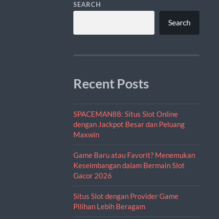
SEARCH
Search
Recent Posts
SPACEMAN88: Situs Slot Online
dengan Jackpot Besar dan Peluang
Maxwin
Game Baru atau Favorit? Menemukan
Keseimbangan dalam Bermain Slot
Gacor 2026
Situs Slot dengan Provider Game
Pilihan Lebih Beragam