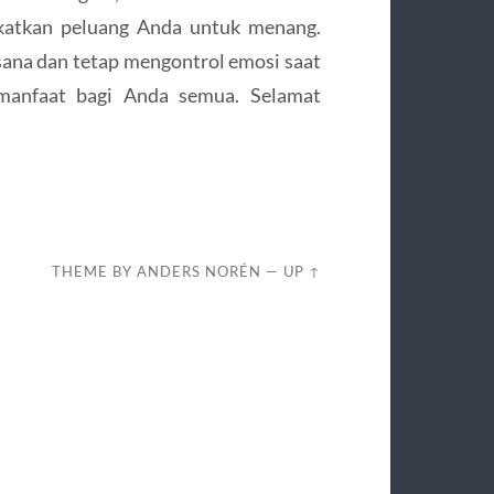
katkan peluang Anda untuk menang.
sana dan tetap mengontrol emosi saat
ermanfaat bagi Anda semua. Selamat
THEME BY
ANDERS NORÉN
—
UP ↑