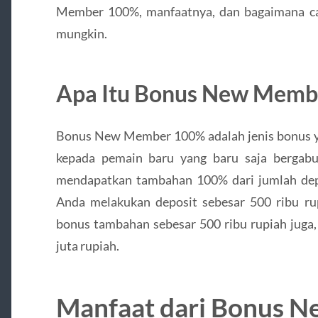
Member 100%, manfaatnya, dan bagaimana c
mungkin.
Apa Itu Bonus New Memb
Bonus New Member 100% adalah jenis bonus yan
kepada pemain baru yang baru saja bergabu
mendapatkan tambahan 100% dari jumlah depo
Anda melakukan deposit sebesar 500 ribu r
bonus tambahan sebesar 500 ribu rupiah juga,
juta rupiah.
Manfaat dari Bonus 