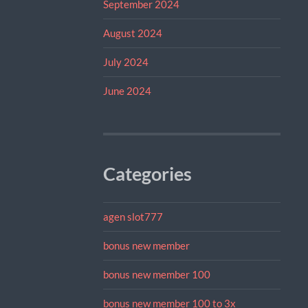
September 2024
August 2024
July 2024
June 2024
Categories
agen slot777
bonus new member
bonus new member 100
bonus new member 100 to 3x