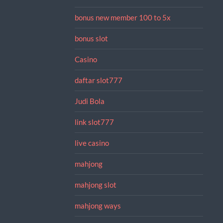
bonus new member 100 to 5x
bonus slot
Casino
daftar slot777
Judi Bola
link slot777
live casino
mahjong
mahjong slot
mahjong ways