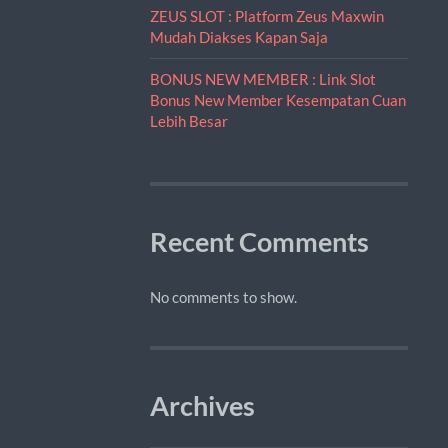
ZEUS SLOT : Platform Zeus Maxwin
Mudah Diakses Kapan Saja
BONUS NEW MEMBER : Link Slot
Bonus New Member Kesempatan Cuan
Lebih Besar
Recent Comments
No comments to show.
Archives