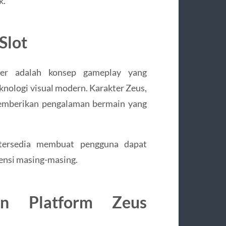
k.
Slot
ler adalah konsep gameplay yang
nologi visual modern. Karakter Zeus,
memberikan pengalaman bermain yang
g tersedia membuat pengguna dapat
rensi masing-masing.
an Platform Zeus