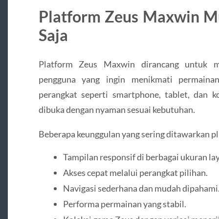
Platform Zeus Maxwin M
Saja
Platform Zeus Maxwin dirancang untuk m
pengguna yang ingin menikmati permainan
perangkat seperti smartphone, tablet, dan
dibuka dengan nyaman sesuai kebutuhan.
Beberapa keunggulan yang sering ditawarkan pl
Tampilan responsif di berbagai ukuran lay
Akses cepat melalui perangkat pilihan.
Navigasi sederhana dan mudah dipahami
Performa permainan yang stabil.