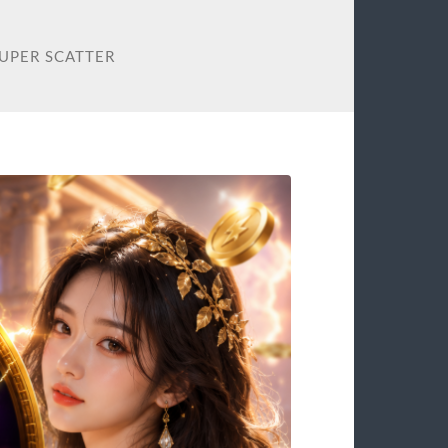
SUPER SCATTER