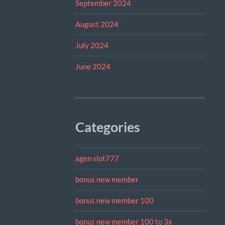
September 2024
August 2024
July 2024
June 2024
Categories
agen slot777
bonus new member
bonus new member 100
bonus new member 100 to 3x