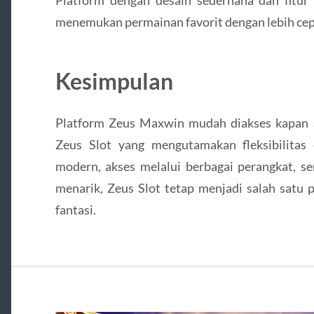
menemukan permainan favorit dengan lebih ce
Kesimpulan
Platform Zeus Maxwin mudah diakses kapan s
Zeus Slot yang mengutamakan fleksibilita
modern, akses melalui berbagai perangkat, s
menarik, Zeus Slot tetap menjadi salah satu 
fantasi.