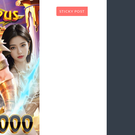
STICKY POST