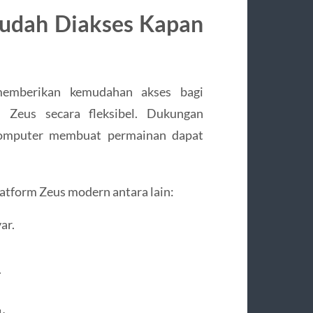
udah Diakses Kapan
emberikan kemudahan akses bagi
 Zeus secara fleksibel. Dukungan
 komputer membuat permainan dapat
atform Zeus modern antara lain:
ar.
.