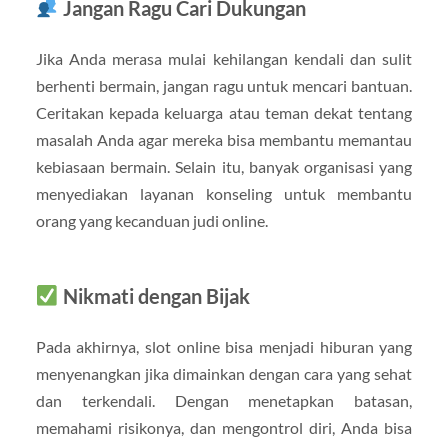
Jangan Ragu Cari Dukungan
Jika Anda merasa mulai kehilangan kendali dan sulit
berhenti bermain, jangan ragu untuk mencari bantuan.
Ceritakan kepada keluarga atau teman dekat tentang
masalah Anda agar mereka bisa membantu memantau
kebiasaan bermain. Selain itu, banyak organisasi yang
menyediakan layanan konseling untuk membantu
orang yang kecanduan judi online.
Nikmati dengan Bijak
Pada akhirnya, slot online bisa menjadi hiburan yang
menyenangkan jika dimainkan dengan cara yang sehat
dan terkendali. Dengan menetapkan batasan,
memahami risikonya, dan mengontrol diri, Anda bisa