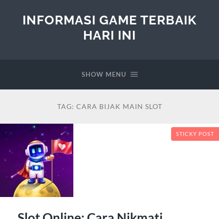
INFORMASI GAME TERBAIK
HARI INI
SHOW MENU
TAG:
CARA BIJAK MAIN SLOT
STICKY POST
Slot Online: Cara Nikmati