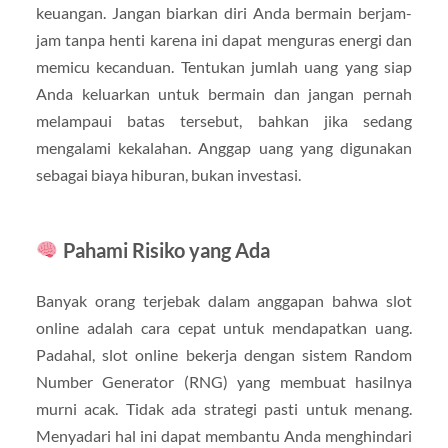
keuangan. Jangan biarkan diri Anda bermain berjam-
jam tanpa henti karena ini dapat menguras energi dan
memicu kecanduan. Tentukan jumlah uang yang siap
Anda keluarkan untuk bermain dan jangan pernah
melampaui batas tersebut, bahkan jika sedang
mengalami kekalahan. Anggap uang yang digunakan
sebagai biaya hiburan, bukan investasi.
Pahami Risiko yang Ada
Banyak orang terjebak dalam anggapan bahwa slot
online adalah cara cepat untuk mendapatkan uang.
Padahal, slot online bekerja dengan sistem Random
Number Generator (RNG) yang membuat hasilnya
murni acak. Tidak ada strategi pasti untuk menang.
Menyadari hal ini dapat membantu Anda menghindari