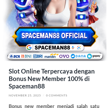
Slot Online Terpercaya dengan
Bonus New Member 100% di
Spaceman88
NOVEMBER 25, 2025
/
0 COMMENTS
Bonus new member menjadi salah satu