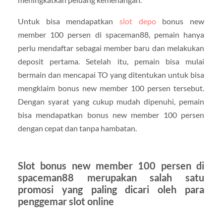
Untuk bisa mendapatkan
slot depo
bonus new
member 100 persen di spaceman88, pemain hanya
perlu mendaftar sebagai member baru dan melakukan
deposit pertama. Setelah itu, pemain bisa mulai
bermain dan mencapai TO yang ditentukan untuk bisa
mengklaim bonus new member 100 persen tersebut.
Dengan syarat yang cukup mudah dipenuhi, pemain
bisa mendapatkan bonus new member 100 persen
dengan cepat dan tanpa hambatan.
Slot bonus new member 100 persen di
spaceman88 merupakan salah satu
promosi yang paling dicari oleh para
penggemar slot online