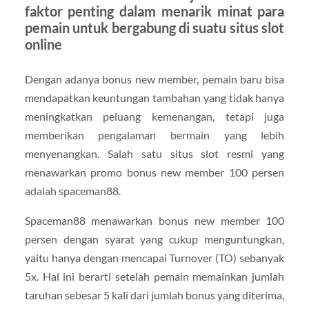
faktor penting dalam menarik minat para
pemain untuk bergabung di suatu situs slot
online
Dengan adanya bonus new member, pemain baru bisa
mendapatkan keuntungan tambahan yang tidak hanya
meningkatkan peluang kemenangan, tetapi juga
memberikan pengalaman bermain yang lebih
menyenangkan. Salah satu situs slot resmi yang
menawarkan promo bonus new member 100 persen
adalah spaceman88.
Spaceman88 menawarkan bonus new member 100
persen dengan syarat yang cukup menguntungkan,
yaitu hanya dengan mencapai Turnover (TO) sebanyak
5x. Hal ini berarti setelah pemain memainkan jumlah
taruhan sebesar 5 kali dari jumlah bonus yang diterima,