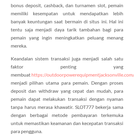
bonus deposit, cashback, dan turnamen slot, pemain
memiliki kesempatan untuk mendapatkan lebih
banyak keuntungan saat bermain di situs ini. Hal ini
tentu saja menjadi daya tarik tambahan bagi para
pemain yang ingin meningkatkan peluang menang
mereka.
Keandalan sistem transaksi juga menjadi salah satu
faktor penting yang
membuat
https://outdoorpowerequipmentjacksonville.com
menjadi pilihan utama para pemain. Dengan proses
deposit dan withdraw yang cepat dan mudah, para
pemain dapat melakukan transaksi dengan nyaman
tanpa harus merasa khawatir. SLOT777 bekerja sama
dengan berbagai metode pembayaran terkemuka
untuk memastikan keamanan dan kecepatan transaksi
para pengguna.