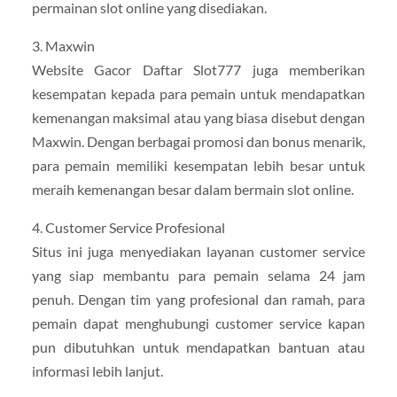
permainan slot online yang disediakan.
3. Maxwin
Website Gacor Daftar Slot777 juga memberikan
kesempatan kepada para pemain untuk mendapatkan
kemenangan maksimal atau yang biasa disebut dengan
Maxwin. Dengan berbagai promosi dan bonus menarik,
para pemain memiliki kesempatan lebih besar untuk
meraih kemenangan besar dalam bermain slot online.
4. Customer Service Profesional
Situs ini juga menyediakan layanan customer service
yang siap membantu para pemain selama 24 jam
penuh. Dengan tim yang profesional dan ramah, para
pemain dapat menghubungi customer service kapan
pun dibutuhkan untuk mendapatkan bantuan atau
informasi lebih lanjut.