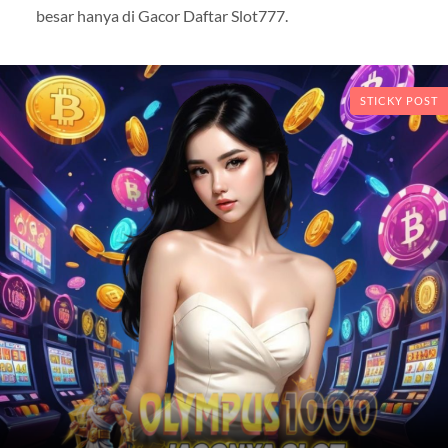
besar hanya di Gacor Daftar Slot777.
STICKY POST