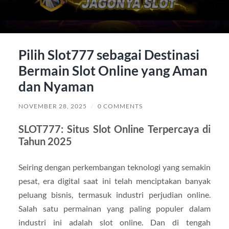
Pilih Slot777 sebagai Destinasi
Bermain Slot Online yang Aman
dan Nyaman
NOVEMBER 28, 2025
/
0 COMMENTS
SLOT777: Situs Slot Online Terpercaya di
Tahun 2025
Seiring dengan perkembangan teknologi yang semakin
pesat, era digital saat ini telah menciptakan banyak
peluang bisnis, termasuk industri perjudian online.
Salah satu permainan yang paling populer dalam
industri ini adalah slot online. Dan di tengah