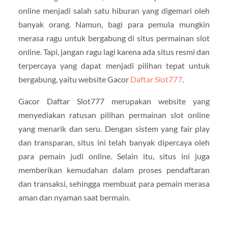
online menjadi salah satu hiburan yang digemari oleh
banyak orang. Namun, bagi para pemula mungkin
merasa ragu untuk bergabung di situs permainan slot
online. Tapi, jangan ragu lagi karena ada situs resmi dan
terpercaya yang dapat menjadi pilihan tepat untuk
bergabung, yaitu website Gacor
Daftar Slot777
.
Gacor Daftar Slot777 merupakan website yang
menyediakan ratusan pilihan permainan slot online
yang menarik dan seru. Dengan sistem yang fair play
dan transparan, situs ini telah banyak dipercaya oleh
para pemain judi online. Selain itu, situs ini juga
memberikan kemudahan dalam proses pendaftaran
dan transaksi, sehingga membuat para pemain merasa
aman dan nyaman saat bermain.