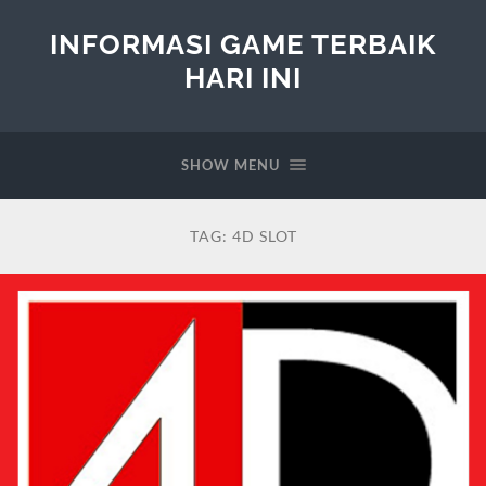
INFORMASI GAME TERBAIK
HARI INI
SHOW MENU
TAG:
4D SLOT