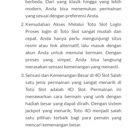
berbeda. Dari yang klasik hingga yang lebih
modern, Anda bisa menemukan permainan
yang sesuai dengan preferensi Anda.
Kemudahan Akses Melalui Toto Slot Login
Proses login di Toto Slot sangat mudah dan
cepat. Anda hanya perlu mengunjungi situs
resmi atau link alternatif, lalu masuk dengan
akun Anda untuk memulai bermain. Dengan
proses yang simpel, Anda bisa langsung
merasakan sensasi kemenangan yang menanti.
Sensasi dan Kemenangan Besar di 4D Slot Salah
satu jenis permainan yang sangat menarik di
Toto Slot adalah 4D Slot. Permainan ini
menawarkan cara bermain yang unik dengan
hadiah besar yang dapat diraih. Dengan sistem
jackpot yang menarik, Toto 4D menjadi salah
satu pilihan terbaik bagi para pemain yang
mencari kemenangan besar.